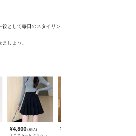
主役として毎日のスタイリン
せましょう。
¥
4,800
¥
7,780
¥
9,040
(税込)
(税込)
(税込
ミニスカート クラシカ
ミニスカート ふわり膨
ミニスカート 