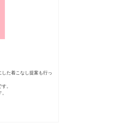
にした着こなし提案も行っ
です。
す。