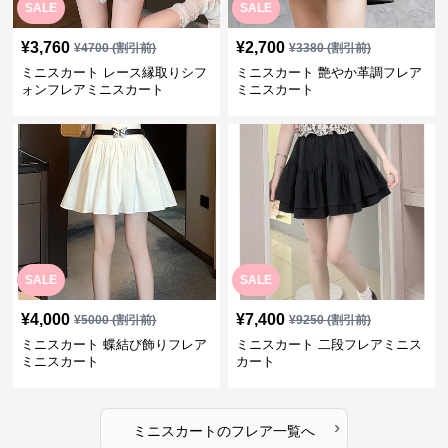
SALE
SALE
¥
3,760
¥
2,700
¥
4700
(割引前)
¥
3380
(割引前)
ミニスカート レース縁取りシフ
ミニスカート 艶やか革調フレア
ォンフレアミニスカート
ミニスカート
SALE
SALE
¥
4,000
¥
7,400
¥
5000
(割引前)
¥
9250
(割引前)
ミニスカート 蝶結び飾りフレア
ミニスカート 二段フレアミニス
ミニスカート
カート
›
ミニスカート
の
フレア
一覧へ