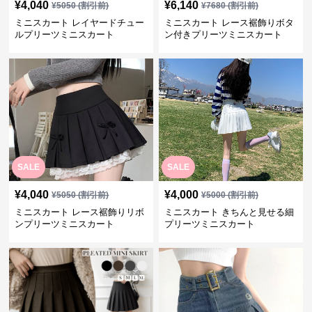
¥
4,040
¥
6,140
¥
5050
(割引前)
¥
7680
(割引前)
ミニスカート レイヤードチュー
ミニスカート レース裾飾りボタ
ルプリーツミニスカート
ン付きプリーツミニスカート
SALE
SALE
¥
4,040
¥
4,000
¥
5050
(割引前)
¥
5000
(割引前)
ミニスカート レース裾飾りリボ
ミニスカート きちんと見せる細
ンプリーツミニスカート
プリーツミニスカート