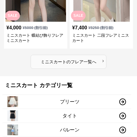
SALE
SALE
¥
4,000
¥
7,400
¥
5000
(割引前)
¥
9250
(割引前)
ミニスカート 蝶結び飾りフレア
ミニスカート 二段フレアミニス
ミニスカート
カート
›
ミニスカート
の
フレア
一覧へ
ミニスカート カテゴリ一覧
プリーツ
タイト
バルーン