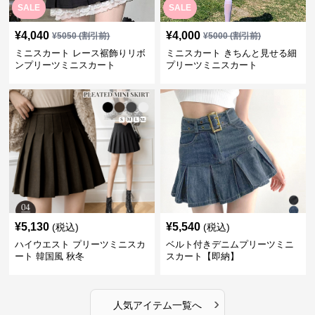
SALE
SALE
¥
4,040
¥
4,000
¥
5050
(割引前)
¥
5000
(割引前)
ミニスカート レース裾飾りリボ
ミニスカート きちんと見せる細
ンプリーツミニスカート
プリーツミニスカート
¥
5,130
¥
5,540
(税込)
(税込)
ハイウエスト プリーツミニスカ
ベルト付きデニムプリーツミニ
ート 韓国風 秋冬
スカート【即納】
›
人気アイテム一覧へ