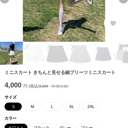
Previous slide
Ne
ミニスカート きちんと見せる細プリーツミニスカート
4,000
円 (税込)
5,000
円 (割引前)
サイズ
S
M
L
XL
2XL
カラー
ホワイト
ブラック
グレー
ブルー