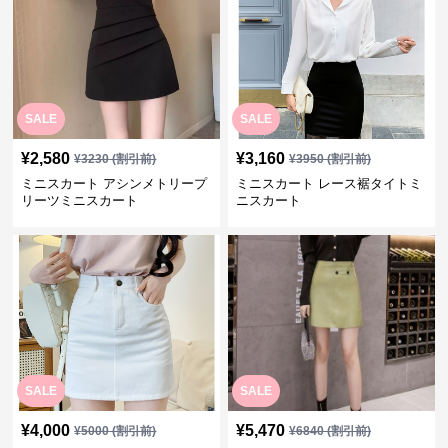
SALE
SALE
¥
2,580
¥
3,160
¥
3230
(割引前)
¥
3950
(割引前)
ミニスカート アシンメトリープ
ミニスカート レース裾タイトミ
リーツミニスカート
ニスカート
SALE
SALE
¥
4,000
¥
5,470
¥
5000
(割引前)
¥
6840
(割引前)