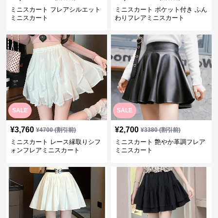
ミニスカート フレアシルエット
ミニスカート ポケット付き ふん
ミニスカート
わりフレアミニスカート
SALE
SALE
¥
3,760
¥
2,700
¥
4700
(割引前)
¥
3380
(割引前)
ミニスカート レース縁取りシフ
ミニスカート 艶やか革調フレア
ォンフレアミニスカート
ミニスカート