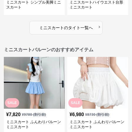
ミニスカート シンプル美脚ミニ
ミニスカートハイウエスト台形
スカート
ミニスカート
›
ミニスカート
の
タイト
一覧へ
ミニスカートバルーンのおすすめアイテム
SALE
SALE
¥
7,820
¥
6,980
¥
9780
(割引前)
¥
8730
(割引前)
ミニスカート ふんわりバルーン
ミニスカート ふんわりバルーン
ミニスカート
ミニスカート