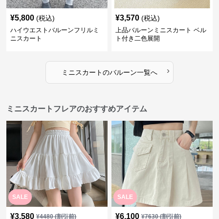
¥
5,800
¥
3,570
(税込)
(税込)
ハイウエストバルーンフリルミ
上品バルーンミニスカート ベル
ニスカート
ト付き二色展開
›
ミニスカート
の
バルーン
一覧へ
ミニスカートフレアのおすすめアイテム
SALE
SALE
¥
3,580
¥
6,100
¥
4480
(割引前)
¥
7630
(割引前)