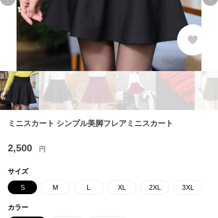
Previous slide
Ne
ミニスカート シンプル美脚フレアミニスカート
2,500
円
サイズ
S
M
L
XL
2XL
3XL
カラー