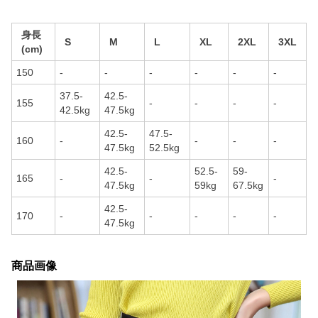
身長
S
M
L
XL
2XL
3XL
(cm)
150
-
-
-
-
-
-
37.5-
42.5-
155
-
-
-
-
42.5kg
47.5kg
42.5-
47.5-
160
-
-
-
-
47.5kg
52.5kg
42.5-
52.5-
59-
165
-
-
-
47.5kg
59kg
67.5kg
42.5-
170
-
-
-
-
-
47.5kg
商品画像