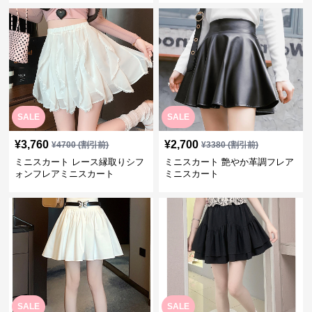
SALE
SALE
¥
3,760
¥
2,700
¥
4700
(割引前)
¥
3380
(割引前)
ミニスカート レース縁取りシフ
ミニスカート 艶やか革調フレア
ォンフレアミニスカート
ミニスカート
SALE
SALE