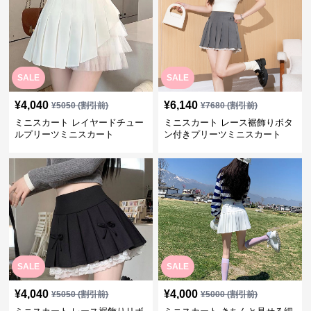
SALE
SALE
¥
4,040
¥
6,140
¥
5050
(割引前)
¥
7680
(割引前)
ミニスカート レイヤードチュー
ミニスカート レース裾飾りボタ
ルプリーツミニスカート
ン付きプリーツミニスカート
SALE
SALE
¥
4,040
¥
4,000
¥
5050
(割引前)
¥
5000
(割引前)