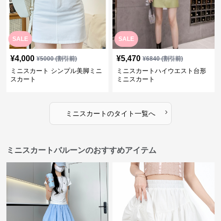
SALE
SALE
¥
4,000
¥
5,470
¥
5000
(割引前)
¥
6840
(割引前)
ミニスカート シンプル美脚ミニ
ミニスカートハイウエスト台形
スカート
ミニスカート
›
ミニスカート
の
タイト
一覧へ
ミニスカートバルーンのおすすめアイテム