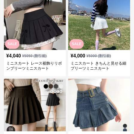
SALE
SALE
¥
4,040
¥
4,000
¥
5050
(割引前)
¥
5000
(割引前)
ミニスカート レース裾飾りリボ
ミニスカート きちんと見せる細
ンプリーツミニスカート
プリーツミニスカート