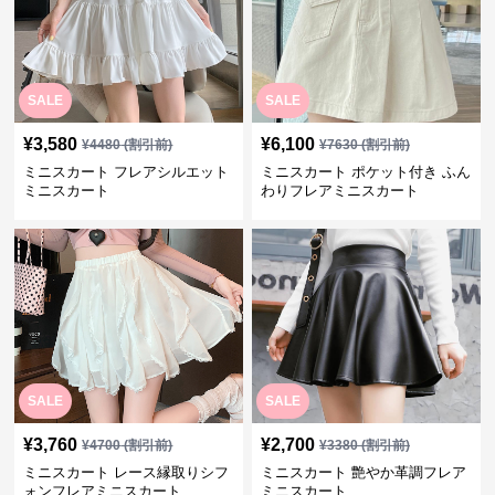
SALE
SALE
¥
3,580
¥
6,100
¥
4480
(割引前)
¥
7630
(割引前)
ミニスカート フレアシルエット
ミニスカート ポケット付き ふん
ミニスカート
わりフレアミニスカート
SALE
SALE
¥
3,760
¥
2,700
¥
4700
(割引前)
¥
3380
(割引前)
ミニスカート レース縁取りシフ
ミニスカート 艶やか革調フレア
ォンフレアミニスカート
ミニスカート