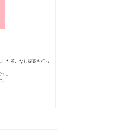
にした着こなし提案も行っ
です。
す。