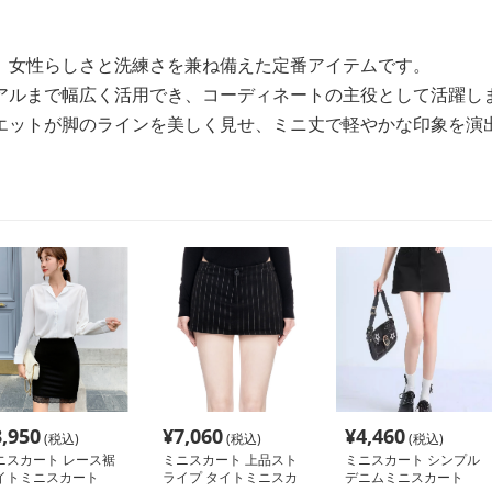
、女性らしさと洗練さを兼ね備えた定番アイテムです。
アルまで幅広く活用でき、コーディネートの主役として活躍し
エットが脚のラインを美しく見せ、ミニ丈で軽やかな印象を演
3,950
¥
7,060
¥
4,460
(税込)
(税込)
(税込)
ニスカート レース裾
ミニスカート 上品スト
ミニスカート シンプル
イトミニスカート
ライプ タイトミニスカ
デニムミニスカート