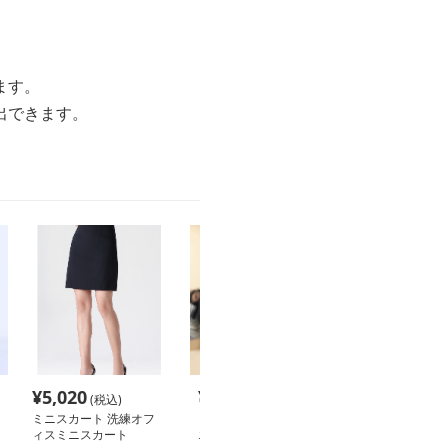
ます。
出できます。
¥
5,020
¥
2,620
¥
2,660
(税込)
(税込)
(税込
ミニスカート 洗練オフ
ミニスカート 光沢感ウ
ミニスカート 
ィスミニスカート
エストスリット極短ミニ
美脚合皮タイト