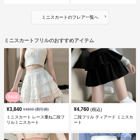
›
ミニスカート
の
フレア
一覧へ
ミニスカートフリルのおすすめアイテム
SALE
¥
3,840
¥
4,760
(税込)
¥
4800
(割引前)
ミニスカート レース重ね二段フ
二段フリル ティアード ミニスカ
リルミニスカート
ート