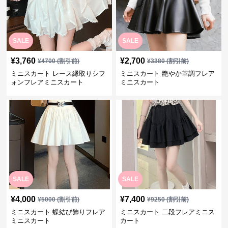
SALE
SALE
¥
3,760
¥
2,700
¥
4700
(割引前)
¥
3380
(割引前)
ミニスカート レース縁取りシフ
ミニスカート 艶やか革調フレア
ォンフレアミニスカート
ミニスカート
SALE
SALE
¥
4,000
¥
7,400
¥
5000
(割引前)
¥
9250
(割引前)
ミニスカート 蝶結び飾りフレア
ミニスカート 二段フレアミニス
ミニスカート
カート