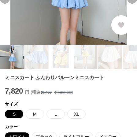
Previous slide
Ne
ミニスカート ふんわりバルーンミニスカート
7,820
円 (税込)
9,780
円 (割引前)
サイズ
S
M
L
XL
カラー
ホワイト
ブラック
ライトブルー
イエロー