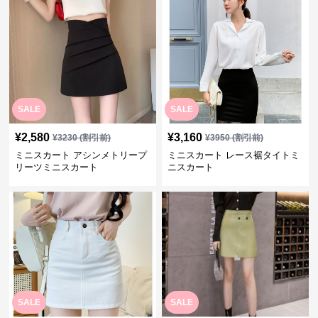
SALE
SALE
¥
2,580
¥
3,160
¥
3230
(割引前)
¥
3950
(割引前)
ミニスカート アシンメトリープ
ミニスカート レース裾タイトミ
リーツミニスカート
ニスカート
SALE
SALE