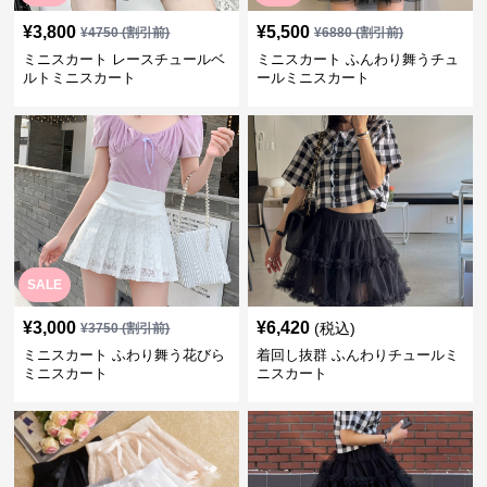
¥
3,800
¥
5,500
¥
4750
(割引前)
¥
6880
(割引前)
ミニスカート レースチュールベ
ミニスカート ふんわり舞うチュ
ルトミニスカート
ールミニスカート
SALE
¥
3,000
¥
6,420
(税込)
¥
3750
(割引前)
ミニスカート ふわり舞う花びら
着回し抜群 ふんわりチュールミ
ミニスカート
ニスカート