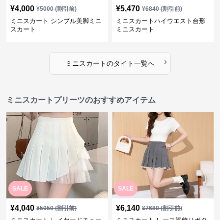
¥
4,000
¥
5,470
¥
5000
(割引前)
¥
6840
(割引前)
ミニスカート シンプル美脚ミニ
ミニスカートハイウエスト台形
スカート
ミニスカート
›
ミニスカート
の
タイト
一覧へ
ミニスカートプリーツのおすすめアイテム
SALE
SALE
¥
4,040
¥
6,140
¥
5050
(割引前)
¥
7680
(割引前)