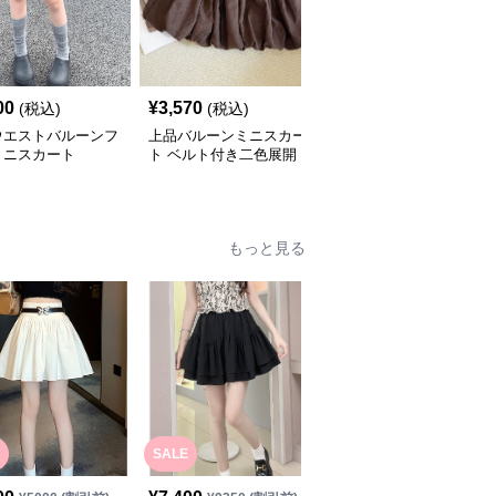
00
¥
3,570
¥
3,840
(税込)
(税込)
(税込)
ウエストバルーンフ
上品バルーンミニスカー
ミニスカート 格子柄ふ
ミニスカート
ト ベルト付き二色展開
んわりミニスカート
もっと見る
SALE