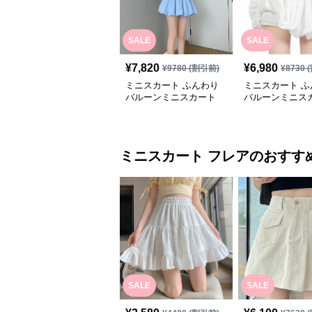
SALE
SALE
¥
7,820
¥
6,980
¥
9780
(割引前)
¥
8730
(
ミニスカート ふんわり
ミニスカート ふ
バルーンミニスカート
バルーンミニス
ミニスカート
フレア
のおすす
SALE
SALE