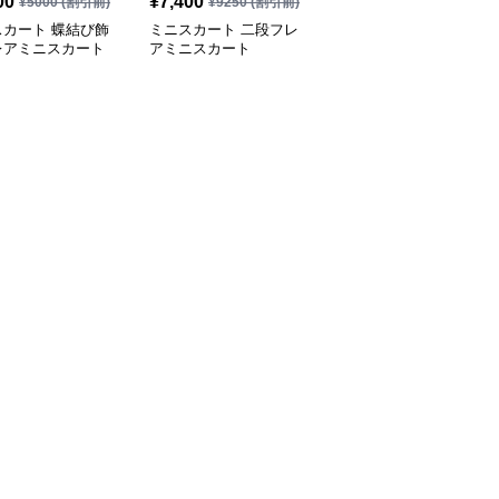
00
¥
7,400
¥
4,430
(税込)
¥
5000
(割引前)
¥
9250
(割引前)
スカート 蝶結び飾
ミニスカート 二段フレ
ドット柄 台形ミニスカ
レアミニスカート
アミニスカート
ート ハイウエスト 美脚