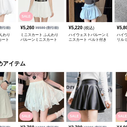
SALE
¥
5,260
¥
5,220
¥
5,8
(税込)
割引前)
¥
6580
(割引前)
んわり
ミニスカート ふんわり
ハイウェストバルーンミ
ハイ
カート
バルーンミニスカート
ニスカート ベルト付き
リル
めアイテム
SALE
SALE
SALE