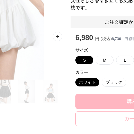
女性らしさを引き立てる丈感
枚です。
ご注文確定か
6,980
円 (税込)
Next slide
8,730
円 (
サイズ
S
M
L
カラー
ホワイト
ブラック
購
カー