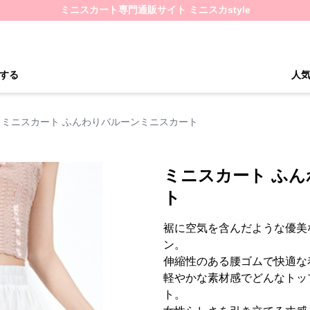
ミニスカート専門通販サイト ミニスカstyle
する
人
ミニスカート ふんわりバルーンミニスカート
ミニスカート ふ
ト
裾に空気を含んだような優美
ン。
伸縮性のある腰ゴムで快適な
軽やかな素材感でどんなトッ
ト。