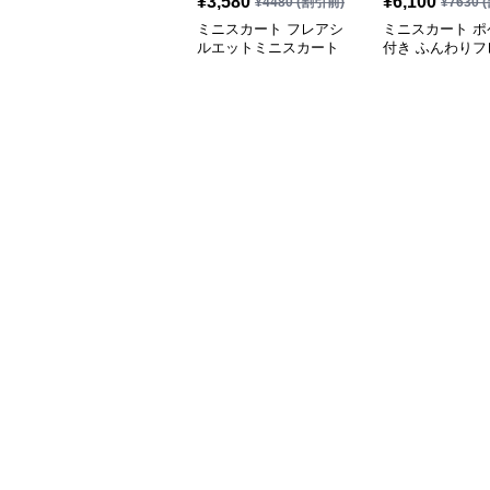
¥
3,580
¥
6,100
¥
4480
(割引前)
¥
7630
(
ミニスカート フレアシ
ミニスカート ポ
ルエットミニスカート
付き ふんわりフ
ニスカート