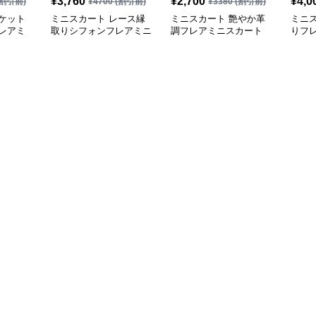
¥
3,760
¥
2,700
¥
4,0
割引前)
¥
4700
(割引前)
¥
3380
(割引前)
ケット
ミニスカート レース縁
ミニスカート 艶やか革
ミニ
レアミ
取りシフォンフレアミニ
調フレアミニスカート
りフ
スカート