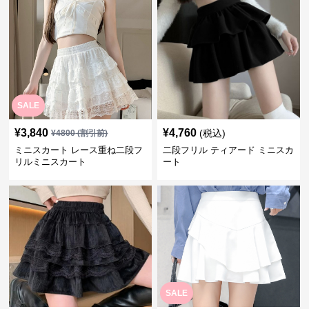
SALE
¥
3,840
¥
4,760
(税込)
¥
4800
(割引前)
ミニスカート レース重ね二段フ
二段フリル ティアード ミニスカ
リルミニスカート
ート
SALE