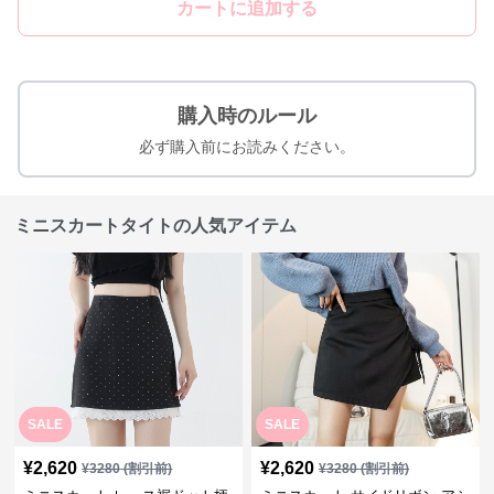
カートに追加する
購入時のルール
必ず購入前にお読みください。
ミニスカートタイトの人気アイテム
SALE
SALE
¥
2,620
¥
2,620
¥
3280
(割引前)
¥
3280
(割引前)