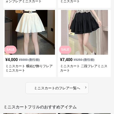
ォンフレアミニスカート
ミニスカート
SALE
SALE
¥
4,000
¥
7,400
¥
5000
(割引前)
¥
9250
(割引前)
ミニスカート 蝶結び飾りフレア
ミニスカート 二段フレアミニス
ミニスカート
カート
›
ミニスカート
の
フレア
一覧へ
ミニスカートフリルのおすすめアイテム