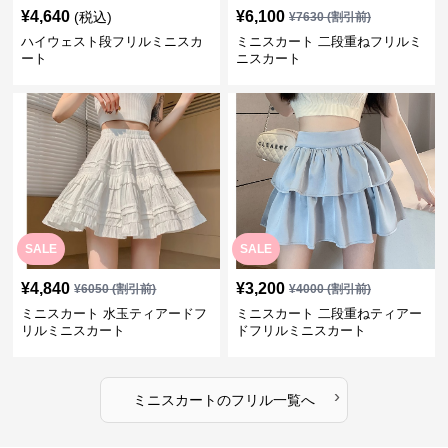
¥
4,640
¥
6,100
(税込)
¥
7630
(割引前)
ハイウェスト段フリルミニスカ
ミニスカート 二段重ねフリルミ
ート
ニスカート
SALE
SALE
¥
4,840
¥
3,200
¥
6050
(割引前)
¥
4000
(割引前)
ミニスカート 水玉ティアードフ
ミニスカート 二段重ねティアー
リルミニスカート
ドフリルミニスカート
›
ミニスカート
の
フリル
一覧へ