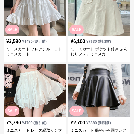
SALE
SALE
¥
3,580
¥
6,100
¥
4480
(割引前)
¥
7630
(割引前)
ミニスカート フレアシルエット
ミニスカート ポケット付き ふん
ミニスカート
わりフレアミニスカート
SALE
SALE
¥
3,760
¥
2,700
¥
4700
(割引前)
¥
3380
(割引前)
ミニスカート レース縁取りシフ
ミニスカート 艶やか革調フレア