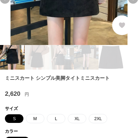
Previous slide
Ne
ミニスカート シンプル美脚タイトミニスカート
2,620
円
サイズ
S
M
L
XL
2XL
カラー