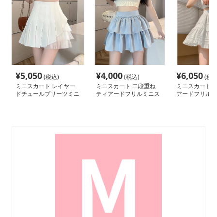
¥
5,050
¥
4,000
¥
6,050
(税込)
(税込)
(税込
ミニスカート レイヤー
ミニスカート 二段重ね
ミニスカート 
ドチュールプリーツミニ
ティアードフリルミニス
アードフリルミ
スカート
カート
ト