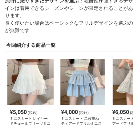
流行に乗りすぎたデザインを選ぶ
：独自性が強すぎるデザ
インは着用できるシーズンやシーンが限定されることがあ
ります。
長く使いたい場合はベーシックなフリルデザインを選ぶの
が無難です
今回紹介する商品一覧
¥
5,050
¥
4,000
¥
6,050
(税込)
(税込)
(税込
ミニスカート レイヤー
ミニスカート 二段重ね
ミニスカート 
ドチュールプリーツミニ
ティアードフリルミニス
アードフリルミ
スカート
カート
ト