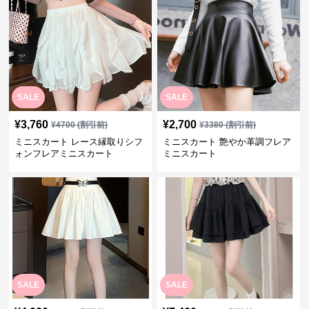
SALE
SALE
¥
3,760
¥
2,700
¥
4700
(割引前)
¥
3380
(割引前)
ミニスカート レース縁取りシフ
ミニスカート 艶やか革調フレア
ォンフレアミニスカート
ミニスカート
SALE
SALE