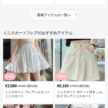
›
新着アイテムの一覧へ
ミニスカートフレアのおすすめアイテム
SALE
SALE
¥
3,580
¥
6,100
¥
4480
(割引前)
¥
7630
(割引前)
ミニスカート フレアシルエット
ミニスカート ポケット付き ふん
ミニスカート
わりフレアミニスカート