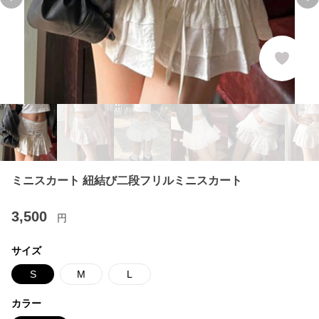
Previous slide
Ne
ミニスカート 紐結び二段フリルミニスカート
3,500
円
サイズ
S
M
L
カラー