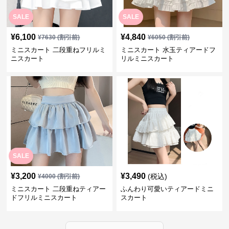
SALE
SALE
¥
6,100
¥
4,840
¥
7630
(割引前)
¥
6050
(割引前)
ミニスカート 二段重ねフリルミ
ミニスカート 水玉ティアードフ
ニスカート
リルミニスカート
SALE
¥
3,200
¥
3,490
(税込)
¥
4000
(割引前)
ミニスカート 二段重ねティアー
ふんわり可愛いティアードミニ
ドフリルミニスカート
スカート