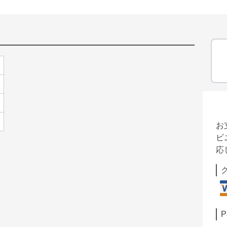
お
ビ
応
P