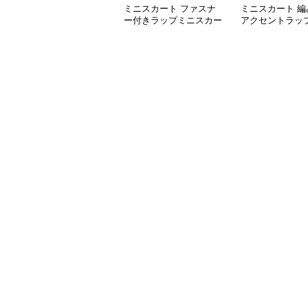
ミニスカート ファスナ
ミニスカート 編
ー付きラップミニスカー
アクセントラッ
ト
カート