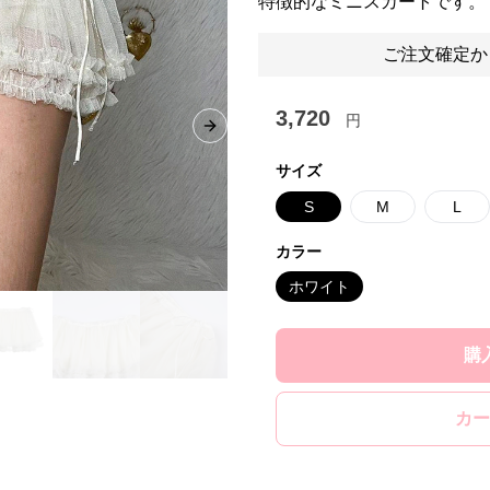
特徴的なミニスカートです。
ご注文確定か
3,720
円
Next slide
サイズ
S
M
L
カラー
ホワイト
購
カー