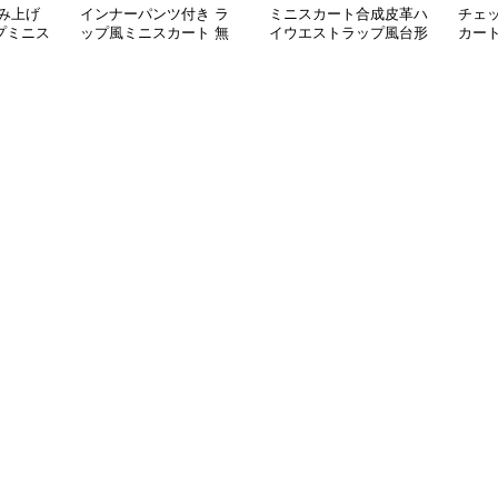
み上げ
インナーパンツ付き ラ
ミニスカート合成皮革ハ
チェ
プミニス
ップ風ミニスカート 無
イウエストラップ風台形
カー
地 韓国風
ミニスカート