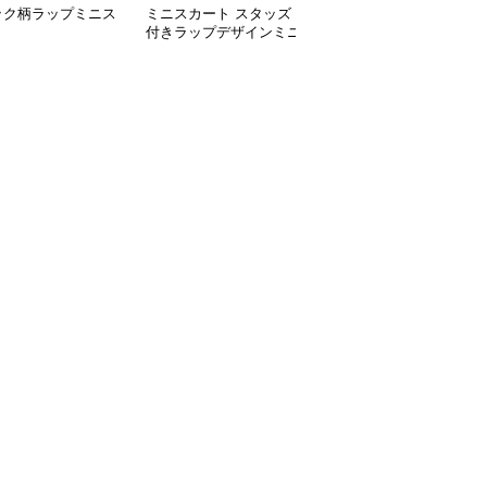
ック柄ラップミニス
ミニスカート スタッズ
ミニスカート 西部風フ
ト
付きラップデザインミニ
リンジミニラップスカー
スカート
ト