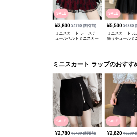
SALE
SALE
¥
3,800
¥
5,500
¥
4750
(割引前)
¥
6880
(
ミニスカート レースチ
ミニスカート ふ
ュールベルトミニスカー
舞うチュールミ
ト
ト
ミニスカート
ラップ
のおすす
SALE
SALE
¥
2,780
¥
2,620
¥
3480
(割引前)
¥
3280
(