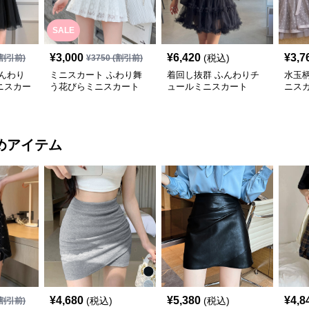
SALE
¥
3,000
¥
6,420
¥
3,7
(税込)
割引前)
¥
3750
(割引前)
んわり
ミニスカート ふわり舞
着回し抜群 ふんわりチ
水玉
ニスカー
う花びらミニスカート
ュールミニスカート
ニス
めアイテム
¥
4,680
¥
5,380
¥
4,8
(税込)
(税込)
割引前)