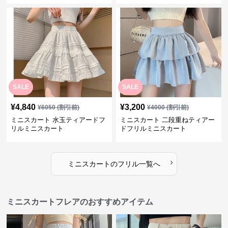
SALE
SALE
¥
4,840
¥
3,200
¥
6050
(割引前)
¥
4000
(割引前)
ミニスカート 水玉ティアードフ
ミニスカート 二段重ねティアー
リルミニスカート
ドフリルミニスカート
›
ミニスカート
の
フリル
一覧へ
ミニスカートフレアのおすすめアイテム