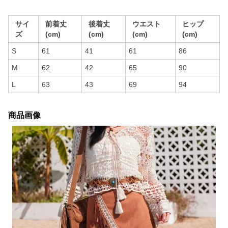
サイ
前着丈
後着丈
ウエスト
ヒップ
ズ
(cm)
(cm)
(cm)
(cm)
S
61
41
61
86
M
62
42
65
90
L
63
43
69
94
商品画像