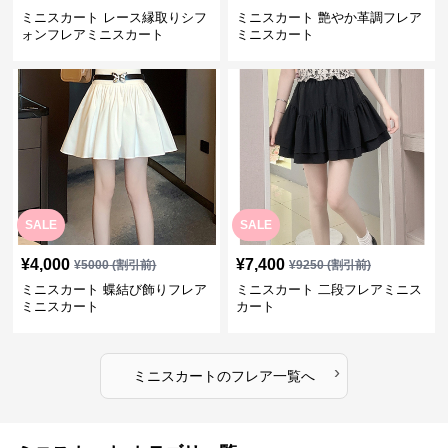
ミニスカート レース縁取りシフ
ミニスカート 艶やか革調フレア
ォンフレアミニスカート
ミニスカート
SALE
SALE
¥
4,000
¥
7,400
¥
5000
(割引前)
¥
9250
(割引前)
ミニスカート 蝶結び飾りフレア
ミニスカート 二段フレアミニス
ミニスカート
カート
›
ミニスカート
の
フレア
一覧へ