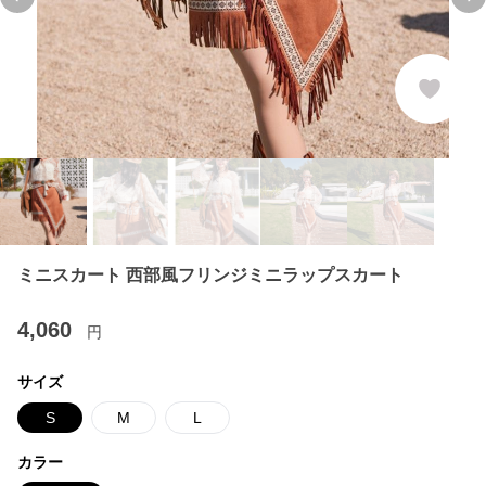
Previous slide
Ne
ミニスカート 西部風フリンジミニラップスカート
4,060
円
サイズ
S
M
L
カラー