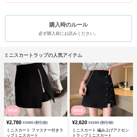
購入時のルール
必ず購入前にお読みください。
ミニスカートラップの人気アイテム
SALE
SALE
¥
2,780
¥
2,620
¥
3480
(割引前)
¥
3280
(割引前)
ミニスカート ファスナー付きラ
ミニスカート 編み上げアクセン
ップミニスカート
トラップミニスカート