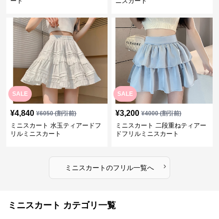
ート
ニスカート
SALE
SALE
¥
4,840
¥
3,200
¥
6050
(割引前)
¥
4000
(割引前)
ミニスカート 水玉ティアードフ
ミニスカート 二段重ねティアー
リルミニスカート
ドフリルミニスカート
›
ミニスカート
の
フリル
一覧へ
ミニスカート カテゴリ一覧