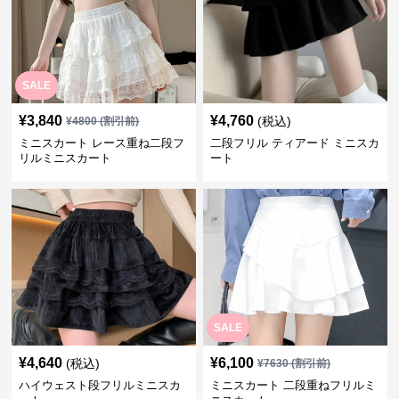
SALE
¥
3,840
¥
4,760
(税込)
¥
4800
(割引前)
ミニスカート レース重ね二段フ
二段フリル ティアード ミニスカ
リルミニスカート
ート
SALE
¥
4,640
¥
6,100
(税込)
¥
7630
(割引前)
ハイウェスト段フリルミニスカ
ミニスカート 二段重ねフリルミ