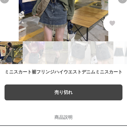
Previous slide
Ne
ミニスカート裾フリンジハイウエストデニムミニスカート
売り切れ
商品説明