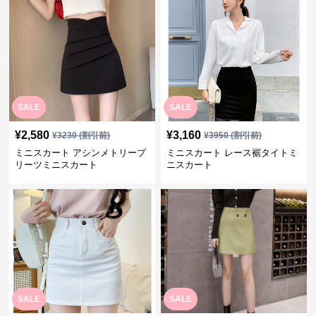
SALE
SALE
¥
2,580
¥
3,160
¥
3230
(割引前)
¥
3950
(割引前)
ミニスカート アシンメトリープ
ミニスカート レース裾タイトミ
リーツミニスカート
ニスカート
SALE
SALE