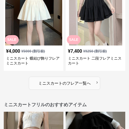
SALE
SALE
¥
4,000
¥
7,400
¥
5000
(割引前)
¥
9250
(割引前)
ミニスカート 蝶結び飾りフレア
ミニスカート 二段フレアミニス
ミニスカート
カート
›
ミニスカート
の
フレア
一覧へ
ミニスカートフリルのおすすめアイテム