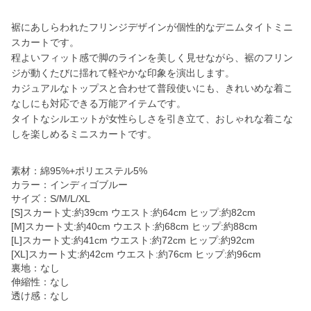
裾にあしらわれたフリンジデザインが個性的なデニムタイトミニ
スカートです。
程よいフィット感で脚のラインを美しく見せながら、裾のフリン
ジが動くたびに揺れて軽やかな印象を演出します。
カジュアルなトップスと合わせて普段使いにも、きれいめな着こ
なしにも対応できる万能アイテムです。
タイトなシルエットが女性らしさを引き立て、おしゃれな着こな
しを楽しめるミニスカートです。
素材：綿95%+ポリエステル5%
カラー：インディゴブルー
サイズ：S/M/L/XL
[S]スカート丈:約39cm ウエスト:約64cm ヒップ:約82cm
[M]スカート丈:約40cm ウエスト:約68cm ヒップ:約88cm
[L]スカート丈:約41cm ウエスト:約72cm ヒップ:約92cm
[XL]スカート丈:約42cm ウエスト:約76cm ヒップ:約96cm
裏地：なし
伸縮性：なし
透け感：なし