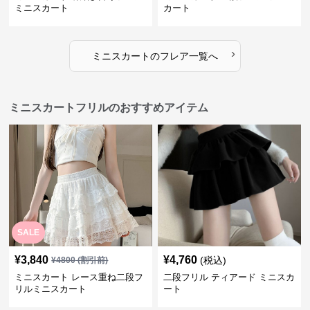
ミニスカート
カート
›
ミニスカート
の
フレア
一覧へ
ミニスカートフリルのおすすめアイテム
SALE
¥
3,840
¥
4,760
(税込)
¥
4800
(割引前)
ミニスカート レース重ね二段フ
二段フリル ティアード ミニスカ
リルミニスカート
ート