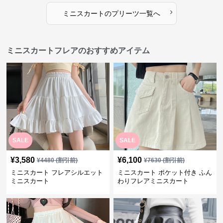
›
ミニスカート
の
プリーツ
一覧へ
ミニスカートフレアのおすすめアイテム
SALE
SALE
¥
3,580
¥
6,100
¥
4480
(割引前)
¥
7630
(割引前)
ミニスカート フレアシルエット
ミニスカート ポケット付き ふん
ミニスカート
わりフレアミニスカート