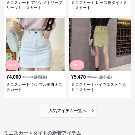
ミニスカート アシンメトリープ
ミニスカート レース裾タイトミ
リーツミニスカート
ニスカート
SALE
SALE
¥
4,000
¥
5,470
¥
5000
(割引前)
¥
6840
(割引前)
ミニスカート シンプル美脚ミニ
ミニスカートハイウエスト台形
スカート
ミニスカート
›
人気アイテム一覧へ
ミニスカートタイトの新着アイテム