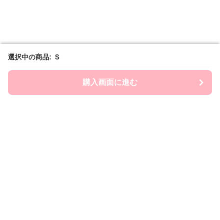
選択中の商品: Ｓ
選択中の商品: Ｓ
購入画面に進む
購入画面に進む
ミニスカstyle
について