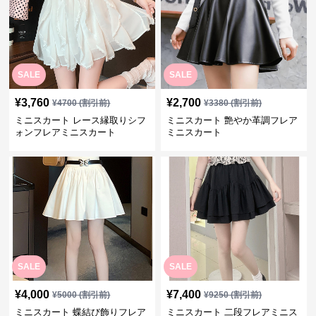
SALE
SALE
¥
3,760
¥
2,700
¥
4700
(割引前)
¥
3380
(割引前)
ミニスカート レース縁取りシフ
ミニスカート 艶やか革調フレア
ォンフレアミニスカート
ミニスカート
SALE
SALE
¥
4,000
¥
7,400
¥
5000
(割引前)
¥
9250
(割引前)
ミニスカート 蝶結び飾りフレア
ミニスカート 二段フレアミニス