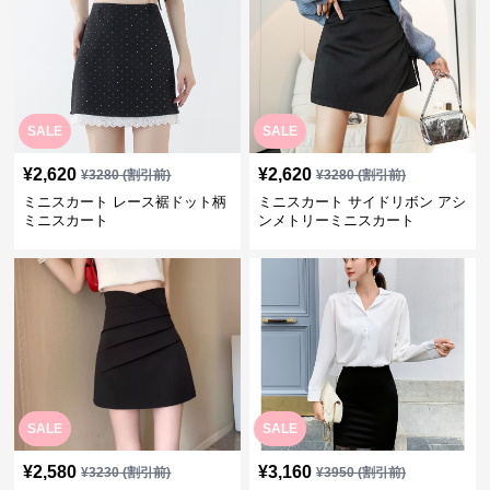
SALE
SALE
¥
2,620
¥
2,620
¥
3280
(割引前)
¥
3280
(割引前)
ミニスカート レース裾ドット柄
ミニスカート サイドリボン アシ
ミニスカート
ンメトリーミニスカート
SALE
SALE
¥
2,580
¥
3,160
¥
3230
(割引前)
¥
3950
(割引前)