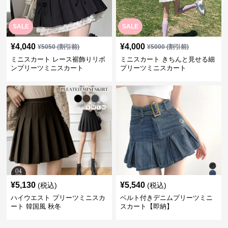
SALE
SALE
¥
4,040
¥
4,000
¥
5050
(割引前)
¥
5000
(割引前)
ミニスカート レース裾飾りリボ
ミニスカート きちんと見せる細
ンプリーツミニスカート
プリーツミニスカート
¥
5,130
¥
5,540
(税込)
(税込)
ハイウエスト プリーツミニスカ
ベルト付きデニムプリーツミニ
ート 韓国風 秋冬
スカート【即納】