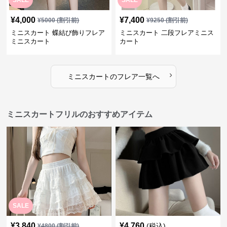
SALE
SALE
¥
4,000
¥
7,400
¥
5000
(割引前)
¥
9250
(割引前)
ミニスカート 蝶結び飾りフレア
ミニスカート 二段フレアミニス
ミニスカート
カート
›
ミニスカート
の
フレア
一覧へ
ミニスカートフリルのおすすめアイテム
SALE
¥
3,840
¥
4,760
(税込)
¥
4800
(割引前)