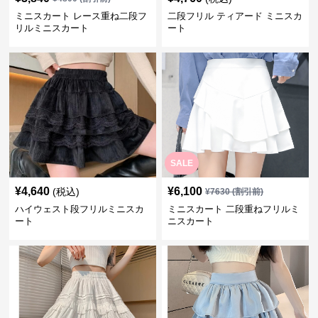
ミニスカート レース重ね二段フ
二段フリル ティアード ミニスカ
リルミニスカート
ート
SALE
¥
4,640
¥
6,100
(税込)
¥
7630
(割引前)
ハイウェスト段フリルミニスカ
ミニスカート 二段重ねフリルミ
ート
ニスカート