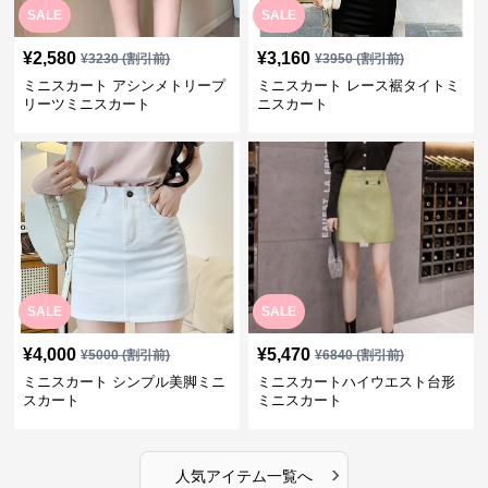
SALE
SALE
¥
2,580
¥
3,160
¥
3230
(割引前)
¥
3950
(割引前)
ミニスカート アシンメトリープ
ミニスカート レース裾タイトミ
リーツミニスカート
ニスカート
SALE
SALE
¥
4,000
¥
5,470
¥
5000
(割引前)
¥
6840
(割引前)
ミニスカート シンプル美脚ミニ
ミニスカートハイウエスト台形
スカート
ミニスカート
›
人気アイテム一覧へ