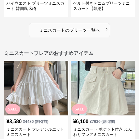
ハイウエスト プリーツミニスカ
ベルト付きデニムプリーツミニ
ート 韓国風 秋冬
スカート【即納】
›
ミニスカート
の
プリーツ
一覧へ
ミニスカートフレアのおすすめアイテム
SALE
SALE
¥
3,580
¥
6,100
¥
4480
(割引前)
¥
7630
(割引前)
ミニスカート フレアシルエット
ミニスカート ポケット付き ふん
ミニスカート
わりフレアミニスカート