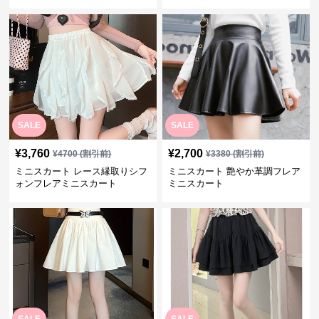
SALE
SALE
¥
3,760
¥
2,700
¥
4700
(割引前)
¥
3380
(割引前)
ミニスカート レース縁取りシフ
ミニスカート 艶やか革調フレア
ォンフレアミニスカート
ミニスカート