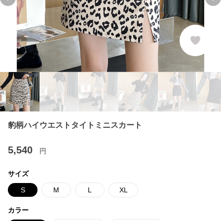
Previous slide
Ne
豹柄ハイウエストタイトミニスカート
5,540
円
サイズ
S
M
L
XL
カラー