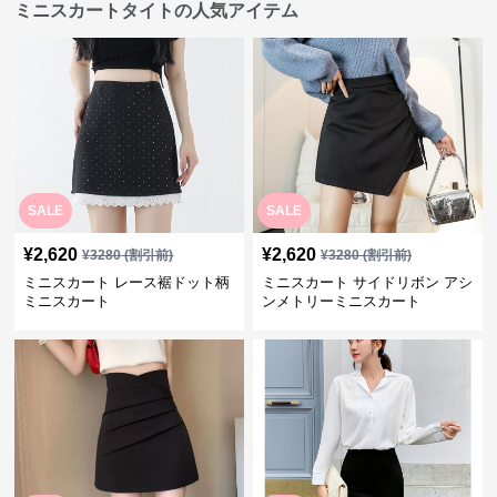
ミニスカートタイトの人気アイテム
SALE
SALE
¥
2,620
¥
2,620
¥
3280
(割引前)
¥
3280
(割引前)
ミニスカート レース裾ドット柄
ミニスカート サイドリボン アシ
ミニスカート
ンメトリーミニスカート