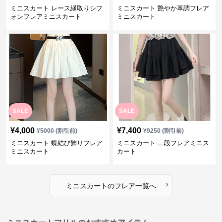
ミニスカート レース縁取りシフ
ミニスカート 艶やか革調フレア
ォンフレアミニスカート
ミニスカート
SALE
SALE
¥
4,000
¥
7,400
¥
5000
(割引前)
¥
9250
(割引前)
ミニスカート 蝶結び飾りフレア
ミニスカート 二段フレアミニス
ミニスカート
カート
›
ミニスカート
の
フレア
一覧へ