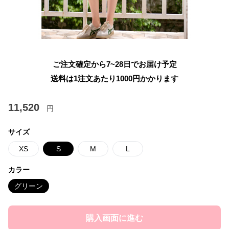
ご注文確定から7~28日でお届け予定
送料は1注文あたり
1000
円かかります
11,520
円
サイズ
XS
S
M
L
カラー
グリーン
購入画面に進む