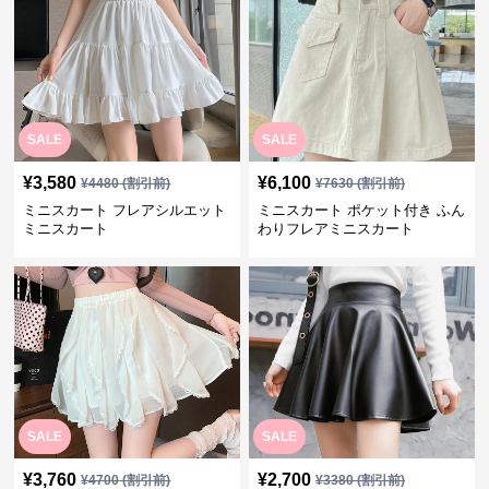
SALE
SALE
¥
3,580
¥
6,100
¥
4480
(割引前)
¥
7630
(割引前)
ミニスカート フレアシルエット
ミニスカート ポケット付き ふん
ミニスカート
わりフレアミニスカート
SALE
SALE
¥
3,760
¥
2,700
¥
4700
(割引前)
¥
3380
(割引前)