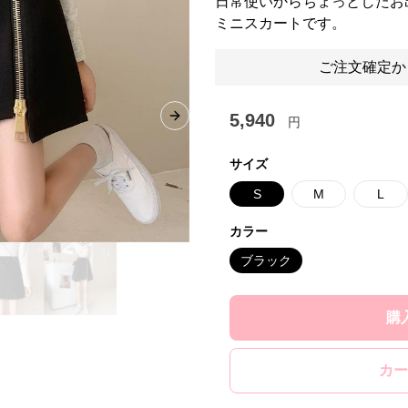
日常使いからちょっとしたお
ミニスカートです。
ご注文確定か
5,940
円
Next slide
サイズ
S
M
L
カラー
ブラック
購
カー