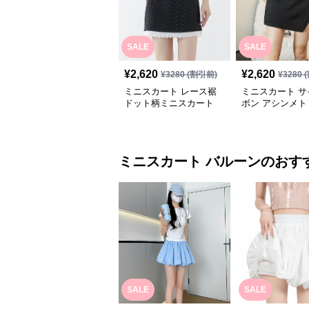
SALE
SALE
¥
2,620
¥
2,620
¥
3280
(割引前)
¥
3280
(
ミニスカート レース裾
ミニスカート サ
ドット柄ミニスカート
ボン アシンメト
ニスカート
ミニスカート
バルーン
のおす
SALE
SALE