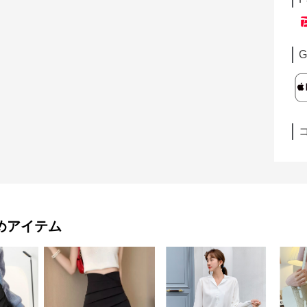
G
めアイテム