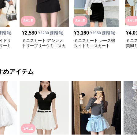
SALE
SALE
SALE
¥
2,580
¥
3,160
¥
4,0
割引前)
¥
3230
(割引前)
¥
3950
(割引前)
イドリ
ミニスカート アシンメ
ミニスカート レース裾
ミニ
リーミ
トリープリーツミニスカ
タイトミニスカート
美脚
ート
すめアイテム
SALE