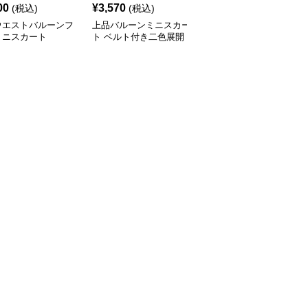
00
¥
3,570
¥
3,840
(税込)
(税込)
(税込)
ウエストバルーンフ
上品バルーンミニスカー
ミニスカート 格子柄ふ
ミニスカート
ト ベルト付き二色展開
んわりミニスカート