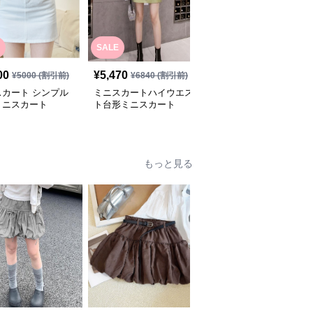
SALE
00
¥
5,470
¥
5,800
(税込)
¥
5000
(割引前)
¥
6840
(割引前)
スカート シンプル
ミニスカートハイウエス
春デニムハイウェストタ
ミニスカート
ト台形ミニスカート
イトミニスカート
もっと見る