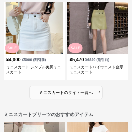
SALE
SALE
¥
4,000
¥
5,470
¥
5000
(割引前)
¥
6840
(割引前)
ミニスカート シンプル美脚ミニ
ミニスカートハイウエスト台形
スカート
ミニスカート
›
ミニスカート
の
タイト
一覧へ
ミニスカートプリーツのおすすめアイテム