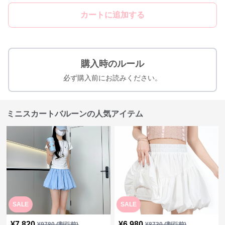
カートに追加する
購入時のルール
必ず購入前にお読みください。
ミニスカートバルーンの人気アイテム
SALE
SALE
¥
7,820
¥
6,980
¥
9780
(割引前)
¥
8730
(割引前)