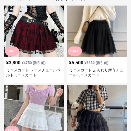
SALE
SALE
¥
3,800
¥
5,500
¥
4750
(割引前)
¥
6880
(割引前)
ミニスカート レースチュールベ
ミニスカート ふんわり舞うチュ
ルトミニスカート
ールミニスカート
SALE