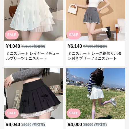
SALE
SALE
¥
4,040
¥
6,140
¥
5050
(割引前)
¥
7680
(割引前)
ミニスカート レイヤードチュー
ミニスカート レース裾飾りボタ
ルプリーツミニスカート
ン付きプリーツミニスカート
SALE
SALE
¥
4,040
¥
4,000
¥
5050
(割引前)
¥
5000
(割引前)