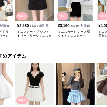
SALE
SALE
SALE
¥
2,580
¥
3,160
¥
4,0
割引前)
¥
3230
(割引前)
¥
3950
(割引前)
イドリ
ミニスカート アシンメ
ミニスカート レース裾
ミニ
リーミ
トリープリーツミニスカ
タイトミニスカート
美脚
ート
すめアイテム
SALE