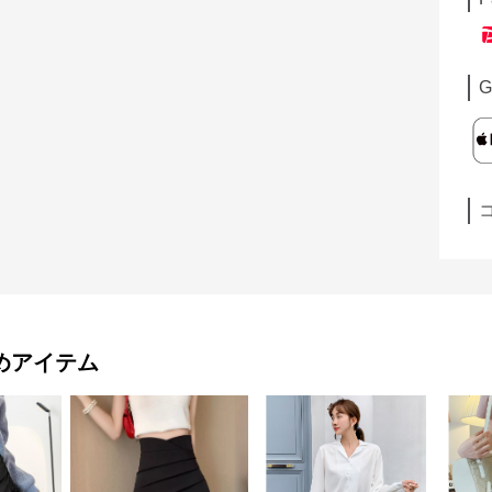
G
めアイテム