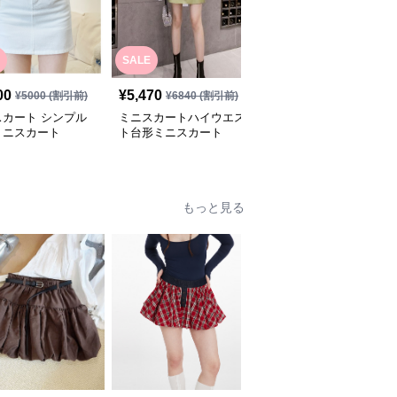
SALE
00
¥
5,470
¥
5,800
(税込)
¥
5000
(割引前)
¥
6840
(割引前)
スカート シンプル
ミニスカートハイウエス
春デニムハイウェストタ
ミニスカート
ト台形ミニスカート
イトミニスカート
もっと見る