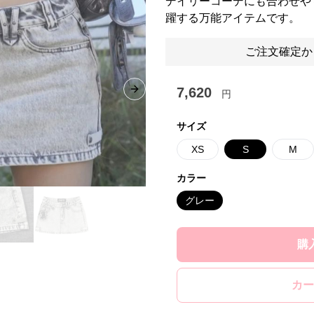
デイリーコーデにも合わせや
躍する万能アイテムです。
ご注文確定か
7,620
円
Next slide
サイズ
XS
S
M
カラー
グレー
購
カー