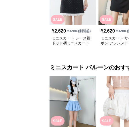
SALE
SALE
¥
2,620
¥
2,620
¥
3280
(割引前)
¥
3280
(
ミニスカート レース裾
ミニスカート サ
ドット柄ミニスカート
ボン アシンメト
ニスカート
ミニスカート
バルーン
のおす
SALE
SALE