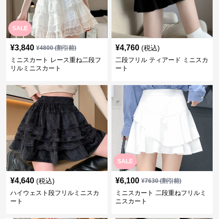
SALE
¥
3,840
¥
4,760
(税込)
¥
4800
(割引前)
ミニスカート レース重ね二段フ
二段フリル ティアード ミニスカ
リルミニスカート
ート
SALE
¥
4,640
¥
6,100
(税込)
¥
7630
(割引前)
ハイウェスト段フリルミニスカ
ミニスカート 二段重ねフリルミ
ート
ニスカート