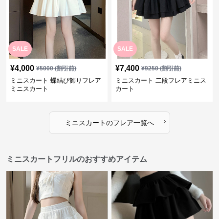
SALE
SALE
¥
4,000
¥
7,400
¥
5000
(割引前)
¥
9250
(割引前)
ミニスカート 蝶結び飾りフレア
ミニスカート 二段フレアミニス
ミニスカート
カート
›
ミニスカート
の
フレア
一覧へ
ミニスカートフリルのおすすめアイテム