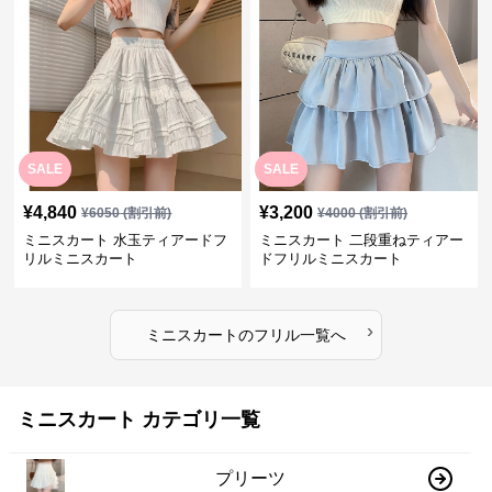
SALE
SALE
¥
4,840
¥
3,200
¥
6050
(割引前)
¥
4000
(割引前)
ミニスカート 水玉ティアードフ
ミニスカート 二段重ねティアー
リルミニスカート
ドフリルミニスカート
›
ミニスカート
の
フリル
一覧へ
ミニスカート カテゴリ一覧
プリーツ