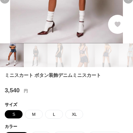
Previous slide
Ne
ミニスカート ボタン装飾デニムミニスカート
3,540
円
サイズ
S
M
L
XL
カラー