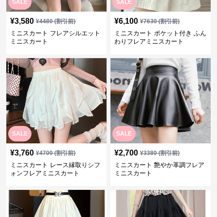
SALE
SALE
¥
3,580
¥
6,100
¥
4480
(割引前)
¥
7630
(割引前)
ミニスカート フレアシルエット
ミニスカート ポケット付き ふん
ミニスカート
わりフレアミニスカート
SALE
SALE
¥
3,760
¥
2,700
¥
4700
(割引前)
¥
3380
(割引前)
ミニスカート レース縁取りシフ
ミニスカート 艶やか革調フレア
ォンフレアミニスカート
ミニスカート