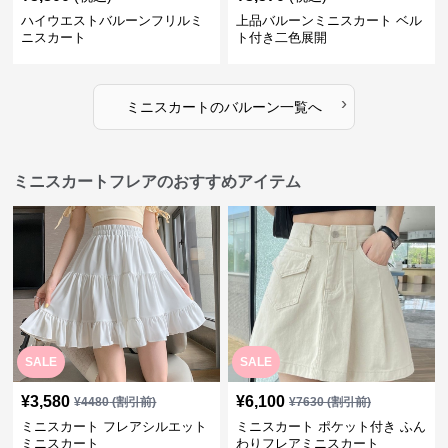
ハイウエストバルーンフリルミ
上品バルーンミニスカート ベル
ニスカート
ト付き二色展開
›
ミニスカート
の
バルーン
一覧へ
ミニスカートフレアのおすすめアイテム
SALE
SALE
¥
3,580
¥
6,100
¥
4480
(割引前)
¥
7630
(割引前)
ミニスカート フレアシルエット
ミニスカート ポケット付き ふん
ミニスカート
わりフレアミニスカート