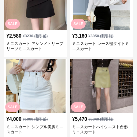
SALE
SALE
¥
2,580
¥
3,160
¥
3230
(割引前)
¥
3950
(割引前)
ミニスカート アシンメトリープ
ミニスカート レース裾タイトミ
リーツミニスカート
ニスカート
SALE
SALE
¥
4,000
¥
5,470
¥
5000
(割引前)
¥
6840
(割引前)
ミニスカート シンプル美脚ミニ
ミニスカートハイウエスト台形
スカート
ミニスカート