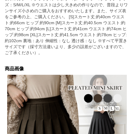
ズ：S/M/L/XL ※ウエストは少し大きめの作りなので、普段よりワ
ンサイズ小さめのご購入をおすすめいたします。また、サイズ表
をご参考の上、ご購入ください。 [S]スカート丈:約40cm ウエス
ト:約66cm ヒップ:約90cm [M]スカート丈:約40.5cm ウエスト:約
70cm ヒップ:約94cm [L]スカート丈:約41cm ウエスト:約74cm ヒ
ップ:約98cm [XL]スカート丈:約41.5cm ウエスト:約78cm ヒップ:
約102cm 裏地：あり 伸縮性：なし 透け感：なし ※すべて平置き
サイズです（採寸方法違いより、多少の誤差がございますので、
ご了承ください）。
商品画像