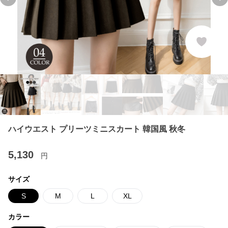
Previous slide
Ne
ハイウエスト プリーツミニスカート 韓国風 秋冬
5,130
円
サイズ
S
M
L
XL
カラー