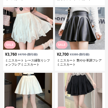
SALE
SALE
¥
3,760
¥
2,700
¥
4700
(割引前)
¥
3380
(割引前)
ミニスカート レース縁取りシフ
ミニスカート 艶やか革調フレア
ォンフレアミニスカート
ミニスカート