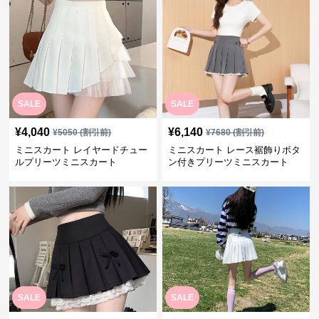
SALE
SALE
¥
4,040
¥
6,140
¥
5050
(割引前)
¥
7680
(割引前)
ミニスカート レイヤードチュー
ミニスカート レース裾飾りボタ
ルプリーツミニスカート
ン付きプリーツミニスカート
SALE
SALE