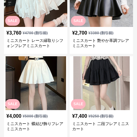
SALE
SALE
¥
3,760
¥
2,700
¥
4700
(割引前)
¥
3380
(割引前)
ミニスカート レース縁取りシフ
ミニスカート 艶やか革調フレア
ォンフレアミニスカート
ミニスカート
SALE
SALE
¥
4,000
¥
7,400
¥
5000
(割引前)
¥
9250
(割引前)
ミニスカート 蝶結び飾りフレア
ミニスカート 二段フレアミニス
ミニスカート
カート