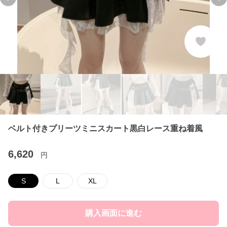
Previous slide
Ne
ベルト付きプリーツミニスカート黒白レース重ね着風
6,620
円
S
L
XL
購入画面に進む