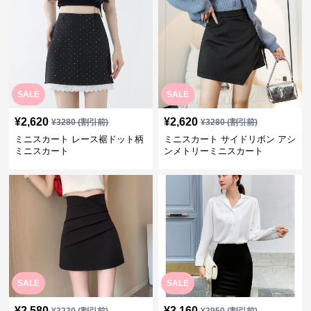
SALE
SALE
¥
2,620
¥
2,620
¥
3280
(割引前)
¥
3280
(割引前)
ミニスカート レース裾ドット柄
ミニスカート サイドリボン アシ
ミニスカート
ンメトリーミニスカート
SALE
SALE
¥
2,580
¥
3,160