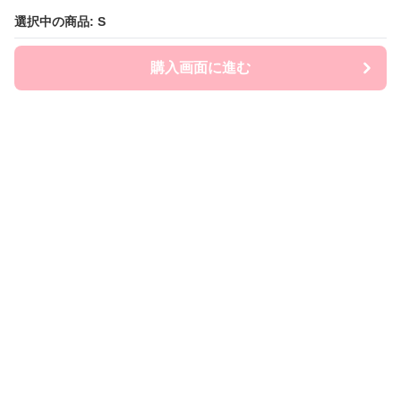
選択中の商品: S
選択中の商品: S
購入画面に進む
購入画面に進む
ミニスカstyle
について
利用規約
プライバシー