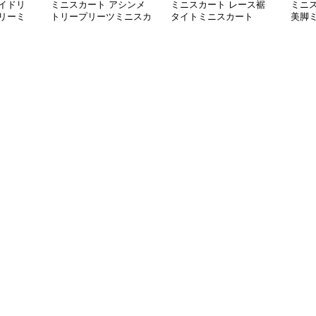
イドリ
ミニスカート アシンメ
ミニスカート レース裾
ミニ
リーミ
トリープリーツミニスカ
タイトミニスカート
美脚
ート