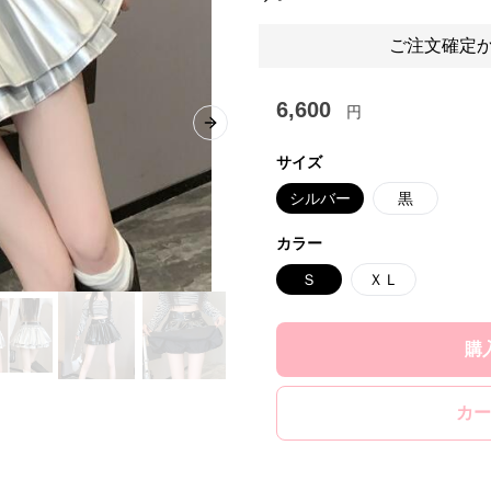
ご注文確定か
6,600
円
Next slide
サイズ
シルバー
黒
カラー
Ｓ
ＸＬ
購
カー