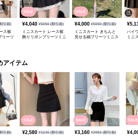
SALE
SALE
¥
4,040
¥
4,000
¥
5,1
割引前)
¥
5050
(割引前)
¥
5000
(割引前)
ース裾
ミニスカート レース裾
ミニスカート きちんと
ハイ
プリーツ
飾りリボンプリーツミニ
見せる細プリーツミニス
ミニス
スカート
カート
冬
めアイテム
SALE
SALE
SALE
¥
2,580
¥
3,160
¥
4,0
割引前)
¥
3230
(割引前)
¥
3950
(割引前)