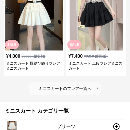
SALE
SALE
¥
4,000
¥
7,400
¥
5000
(割引前)
¥
9250
(割引前)
ミニスカート 蝶結び飾りフレア
ミニスカート 二段フレアミニス
ミニスカート
カート
›
ミニスカート
の
フレア
一覧へ
ミニスカート カテゴリ一覧
プリーツ