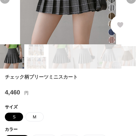
Previous slide
Ne
チェック柄プリーツミニスカート
4,460
円
サイズ
S
M
カラー