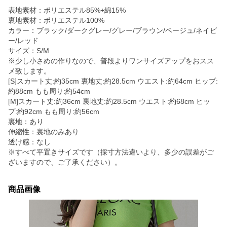
表地素材：ポリエステル85%+綿15%
裏地素材：ポリエステル100%
カラー：ブラック/ダークグレー/グレー/ブラウン/ベージュ/ネイビ
ー/レッド
サイズ：S/M
※少し小さめの作りなので、普段よりワンサイズアップをおスス
メ致します。
[S]スカート丈:約35cm 裏地丈:約28.5cm ウエスト:約64cm ヒップ:
約88cm もも周り:約54cm
[M]スカート丈:約36cm 裏地丈:約28.5cm ウエスト:約68cm ヒッ
プ:約92cm もも周り:約56cm
裏地：あり
伸縮性：裏地のみあり
透け感：なし
※すべて平置きサイズです（採寸方法違いより、多少の誤差がご
ざいますので、ご了承ください）。
商品画像