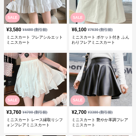
SALE
SALE
¥
3,580
¥
6,100
¥
4480
(割引前)
¥
7630
(割引前)
ミニスカート フレアシルエット
ミニスカート ポケット付き ふん
ミニスカート
わりフレアミニスカート
SALE
SALE
¥
3,760
¥
2,700
¥
4700
(割引前)
¥
3380
(割引前)
ミニスカート レース縁取りシフ
ミニスカート 艶やか革調フレア
ォンフレアミニスカート
ミニスカート