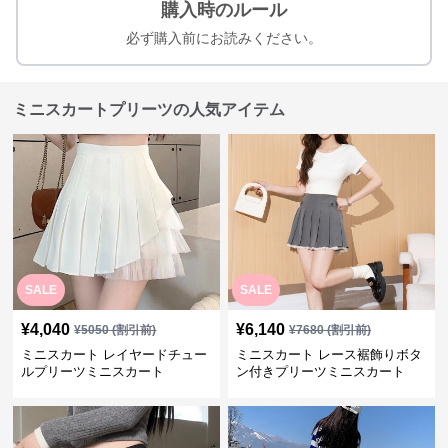
購入時のルール
必ず購入前にお読みください。
ミニスカートプリーツの人気アイテム
SALE
SALE
¥
4,040
¥
6,140
¥
5050
(割引前)
¥
7680
(割引前)
ミニスカート レイヤードチュー
ミニスカート レース裾飾りボタ
ルプリーツミニスカート
ン付きプリーツミニスカート