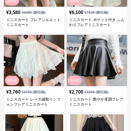
SALE
SALE
¥
3,580
¥
6,100
¥
4480
(割引前)
¥
7630
(割引前)
ミニスカート フレアシルエット
ミニスカート ポケット付き ふん
ミニスカート
わりフレアミニスカート
SALE
SALE
¥
3,760
¥
2,700
¥
4700
(割引前)
¥
3380
(割引前)
ミニスカート レース縁取りシフ
ミニスカート 艶やか革調フレア
ォンフレアミニスカート
ミニスカート