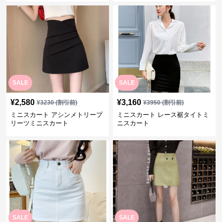
SALE
SALE
¥
2,580
¥
3,160
¥
3230
(割引前)
¥
3950
(割引前)
ミニスカート アシンメトリープ
ミニスカート レース裾タイトミ
リーツミニスカート
ニスカート
SALE
SALE