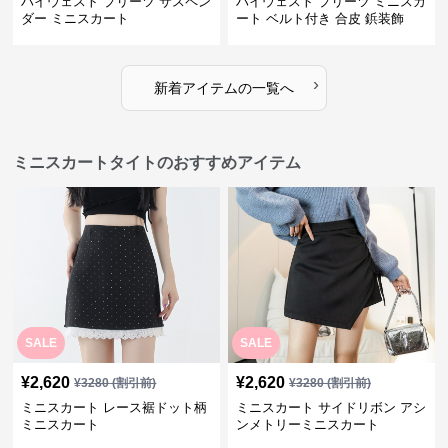
ハイウェスト プリーツ サスペン
ハイウェスト プリーツ ミニスカ
ダー ミニスカート
ート ベルト付き 合皮 鋲装飾
›
新着アイテムの一覧へ
ミニスカートタイトのおすすめアイテム
SALE
SALE
¥
2,620
¥
2,620
¥
3280
(割引前)
¥
3280
(割引前)
ミニスカート レース裾ドット柄
ミニスカート サイドリボン アシ
ミニスカート
ンメトリーミニスカート