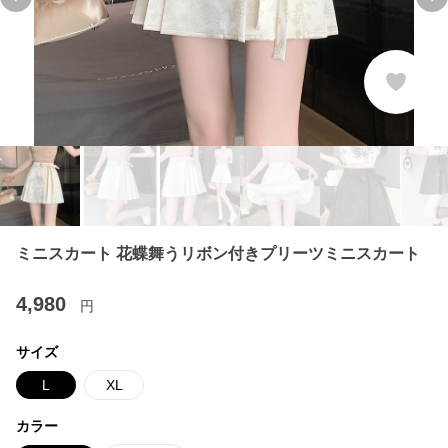
Previous slide
Ne
ミニスカート 花蝶舞うリボン付きプリーツミニスカート
4,980
円
サイズ
L
XL
カラー