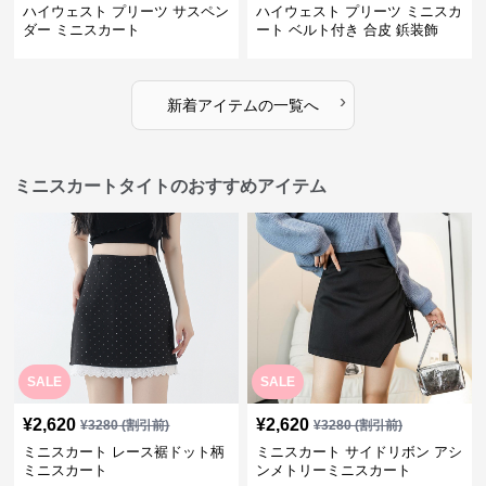
ハイウェスト プリーツ サスペン
ハイウェスト プリーツ ミニスカ
ダー ミニスカート
ート ベルト付き 合皮 鋲装飾
›
新着アイテムの一覧へ
ミニスカートタイトのおすすめアイテム
SALE
SALE
¥
2,620
¥
2,620
¥
3280
(割引前)
¥
3280
(割引前)
ミニスカート レース裾ドット柄
ミニスカート サイドリボン アシ
ミニスカート
ンメトリーミニスカート