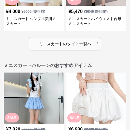
SALE
SALE
¥
4,000
¥
5,470
¥
5000
(割引前)
¥
6840
(割引前)
ミニスカート シンプル美脚ミニ
ミニスカートハイウエスト台形
スカート
ミニスカート
›
ミニスカート
の
タイト
一覧へ
ミニスカートバルーンのおすすめアイテム
SALE
SALE
¥
7,820
¥
6,980
¥
9780
(割引前)
¥
8730
(割引前)