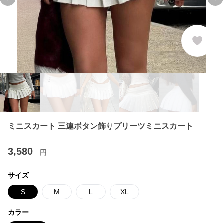
Previous slide
Ne
ミニスカート 三連ボタン飾りプリーツミニスカート
3,580
円
サイズ
S
M
L
XL
カラー