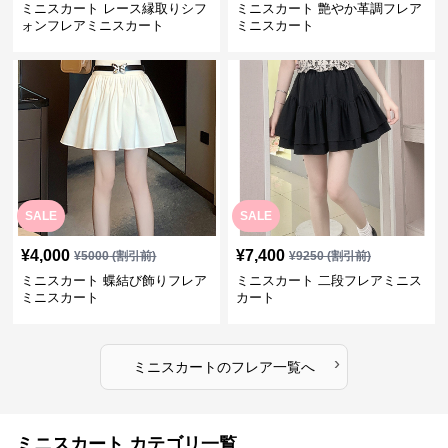
ミニスカート レース縁取りシフ
ミニスカート 艶やか革調フレア
ォンフレアミニスカート
ミニスカート
SALE
SALE
¥
4,000
¥
7,400
¥
5000
(割引前)
¥
9250
(割引前)
ミニスカート 蝶結び飾りフレア
ミニスカート 二段フレアミニス
ミニスカート
カート
›
ミニスカート
の
フレア
一覧へ
ミニスカート カテゴリ一覧