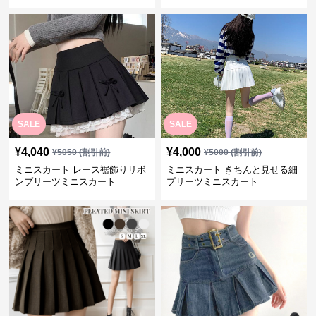
SALE
SALE
¥
4,040
¥
4,000
¥
5050
(割引前)
¥
5000
(割引前)
ミニスカート レース裾飾りリボ
ミニスカート きちんと見せる細
ンプリーツミニスカート
プリーツミニスカート