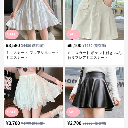
SALE
SALE
¥
3,580
¥
6,100
¥
4480
(割引前)
¥
7630
(割引前)
ミニスカート フレアシルエット
ミニスカート ポケット付き ふん
ミニスカート
わりフレアミニスカート
SALE
SALE
¥
3,760
¥
2,700
¥
4700
(割引前)
¥
3380
(割引前)