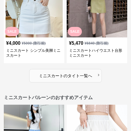
SALE
SALE
¥
4,000
¥
5,470
¥
5000
(割引前)
¥
6840
(割引前)
ミニスカート シンプル美脚ミニ
ミニスカートハイウエスト台形
スカート
ミニスカート
›
ミニスカート
の
タイト
一覧へ
ミニスカートバルーンのおすすめアイテム