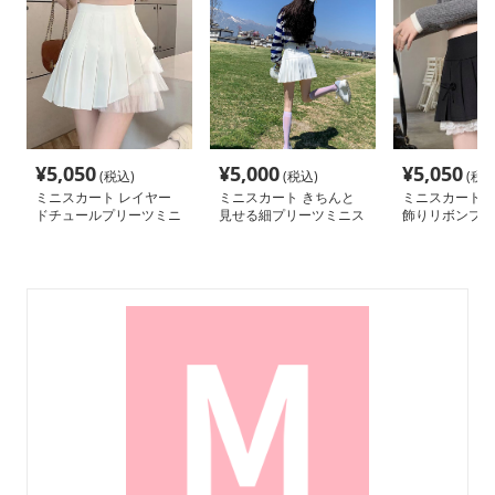
¥
5,050
¥
5,000
¥
5,050
(税込)
(税込)
(税込
ミニスカート レイヤー
ミニスカート きちんと
ミニスカート 
ドチュールプリーツミニ
見せる細プリーツミニス
飾りリボンプリ
スカート
カート
スカート