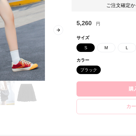
ご注文確定か
5,260
円
Next slide
サイズ
S
M
L
カラー
ブラック
購
カー