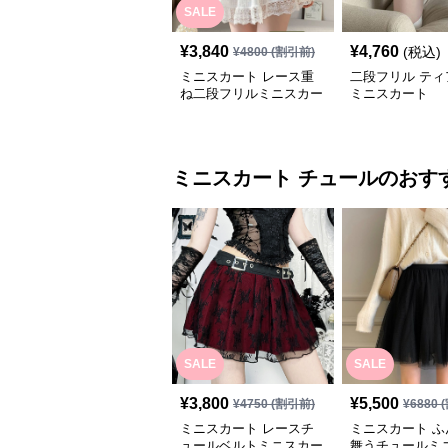
SALE
¥
3,840
¥
4,760
(税込)
¥
4800
(割引前)
ミニスカート レース重
二段フリル ティ
ね二段フリルミニスカー
ミニスカート
ト
ミニスカート
チュール
のおす
SALE
SALE
¥
3,800
¥
5,500
¥
4750
(割引前)
¥
6880
(
ミニスカート レースチ
ミニスカート ふ
ュールベルトミニスカー
舞うチュールミ