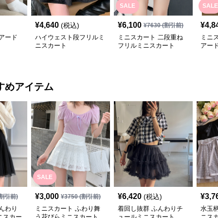
SALE
SALE
¥
4,640
¥
6,100
¥
4,8
(税込)
¥
7630
(割引前)
アード
ハイウェスト段フリルミ
ミニスカート 二段重ね
ミニ
ニスカート
フリルミニスカート
アー
ト
すめアイテム
SALE
¥
3,000
¥
6,420
¥
3,7
(税込)
割引前)
¥
3750
(割引前)
んわり
ミニスカート ふわり舞
着回し抜群 ふんわりチ
水玉
ニスカー
う花びらミニスカート
ュールミニスカート
ニス