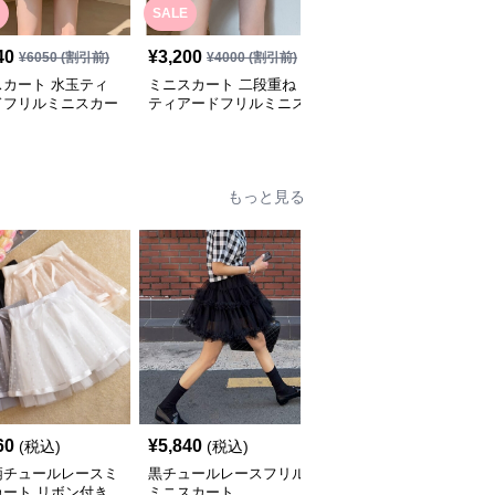
SALE
40
¥
3,200
¥
3,490
(税込)
¥
6050
(割引前)
¥
4000
(割引前)
スカート 水玉ティ
ミニスカート 二段重ね
ふんわり可愛いティアー
ドフリルミニスカー
ティアードフリルミニス
ドミニスカート
カート
もっと見る
60
¥
5,840
¥
7,740
(税込)
(税込)
(税込)
柄チュールレースミ
黒チュールレースフリル
ミニスカート 花レース
カート リボン付き
ミニスカート
編みチュールミニスカー