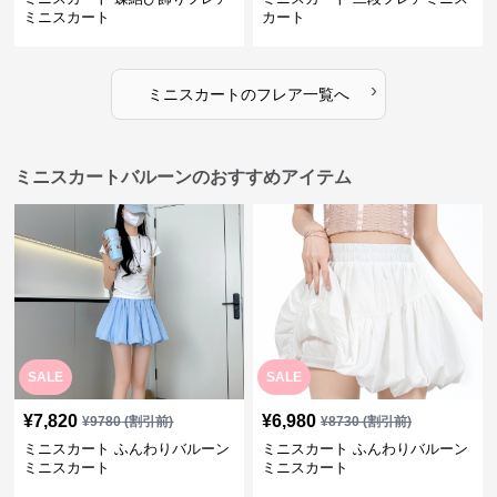
ミニスカート
カート
›
ミニスカート
の
フレア
一覧へ
ミニスカートバルーンのおすすめアイテム
SALE
SALE
¥
7,820
¥
6,980
¥
9780
(割引前)
¥
8730
(割引前)
ミニスカート ふんわりバルーン
ミニスカート ふんわりバルーン
ミニスカート
ミニスカート