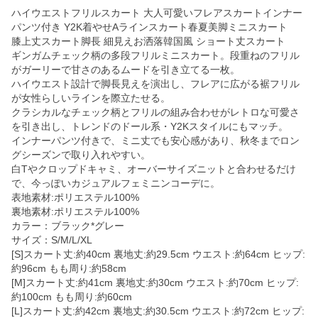
ハイウエストフリルスカート 大人可愛いフレアスカートインナー
パンツ付き Y2K着やせAラインスカート春夏美脚ミニスカート
膝上丈スカート脚長 細見えお洒落韓国風 ショート丈スカート
ギンガムチェック柄の多段フリルミニスカート。段重ねのフリル
がガーリーで甘さのあるムードを引き立てる一枚。
ハイウエスト設計で脚長見えを演出し、フレアに広がる裾フリル
が女性らしいラインを際立たせる。
クラシカルなチェック柄とフリルの組み合わせがレトロな可愛さ
を引き出し、トレンドのドール系・Y2Kスタイルにもマッチ。
インナーパンツ付きで、ミニ丈でも安心感があり、秋冬までロン
グシーズンで取り入れやすい。
白Tやクロップドキャミ、オーバーサイズニットと合わせるだけ
で、今っぽいカジュアルフェミニンコーデに。
表地素材:ポリエステル100%
裏地素材:ポリエステル100%
カラー：ブラック*グレー
サイズ：S/M/L/XL
[S]スカート丈:約40cm 裏地丈:約29.5cm ウエスト:約64cm ヒップ:
約96cm もも周り:約58cm
[M]スカート丈:約41cm 裏地丈:約30cm ウエスト:約70cm ヒップ:
約100cm もも周り:約60cm
[L]スカート丈:約42cm 裏地丈:約30.5cm ウエスト:約72cm ヒップ: