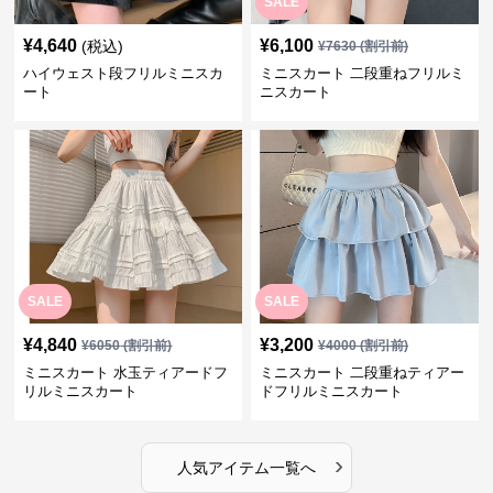
SALE
¥
4,640
¥
6,100
(税込)
¥
7630
(割引前)
ハイウェスト段フリルミニスカ
ミニスカート 二段重ねフリルミ
ート
ニスカート
SALE
SALE
¥
4,840
¥
3,200
¥
6050
(割引前)
¥
4000
(割引前)
ミニスカート 水玉ティアードフ
ミニスカート 二段重ねティアー
リルミニスカート
ドフリルミニスカート
›
人気アイテム一覧へ