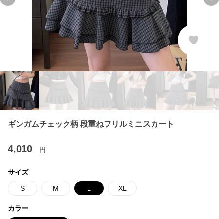
Previous slide
Ne
ギンガムチェック柄 段重ねフリルミニスカート
4,010
円
サイズ
S
M
L
XL
カラー