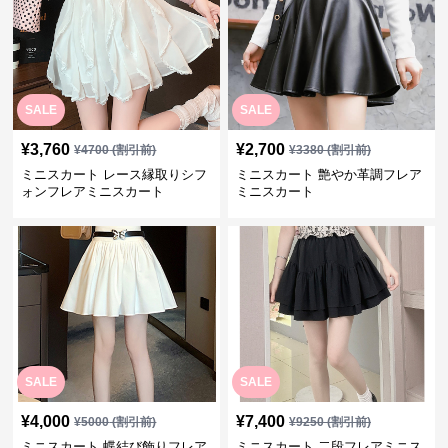
SALE
SALE
¥
3,760
¥
2,700
¥
4700
(割引前)
¥
3380
(割引前)
ミニスカート レース縁取りシフ
ミニスカート 艶やか革調フレア
ォンフレアミニスカート
ミニスカート
SALE
SALE
¥
4,000
¥
7,400
¥
5000
(割引前)
¥
9250
(割引前)
ミニスカート 蝶結び飾りフレア
ミニスカート 二段フレアミニス