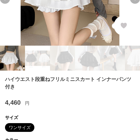
Previous slide
Ne
ハイウエスト段重ねフリルミニスカート インナーパンツ
付き
4,460
円
サイズ
ワンサイズ