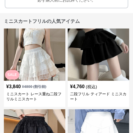
必ず購入前にお読みください。
ミニスカートフリルの人気アイテム
SALE
¥
3,840
¥
4,760
(税込)
¥
4800
(割引前)
ミニスカート レース重ね二段フ
二段フリル ティアード ミニスカ
リルミニスカート
ート