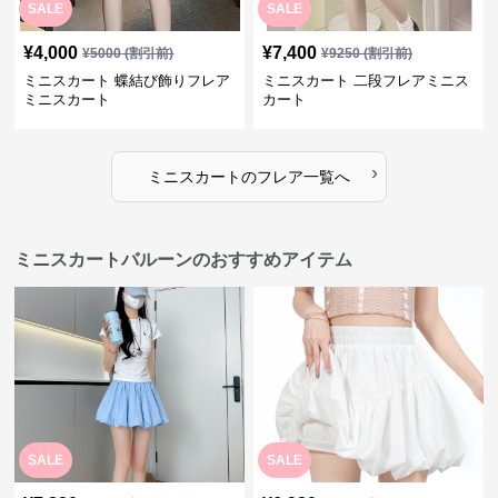
SALE
SALE
¥
4,000
¥
7,400
¥
5000
(割引前)
¥
9250
(割引前)
ミニスカート 蝶結び飾りフレア
ミニスカート 二段フレアミニス
ミニスカート
カート
›
ミニスカート
の
フレア
一覧へ
ミニスカートバルーンのおすすめアイテム
SALE
SALE