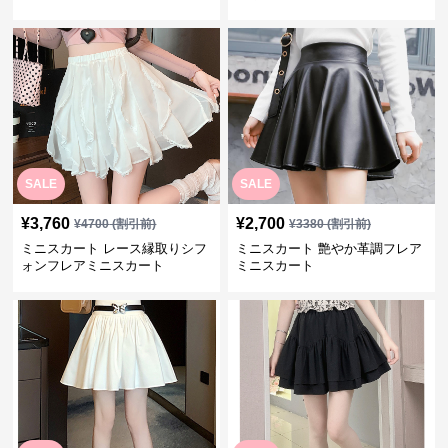
SALE
SALE
¥
3,760
¥
2,700
¥
4700
(割引前)
¥
3380
(割引前)
ミニスカート レース縁取りシフ
ミニスカート 艶やか革調フレア
ォンフレアミニスカート
ミニスカート