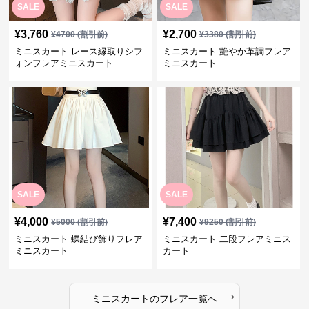
SALE
SALE
¥
3,760
¥
2,700
¥
4700
(割引前)
¥
3380
(割引前)
ミニスカート レース縁取りシフ
ミニスカート 艶やか革調フレア
ォンフレアミニスカート
ミニスカート
SALE
SALE
¥
4,000
¥
7,400
¥
5000
(割引前)
¥
9250
(割引前)
ミニスカート 蝶結び飾りフレア
ミニスカート 二段フレアミニス
ミニスカート
カート
›
ミニスカート
の
フレア
一覧へ