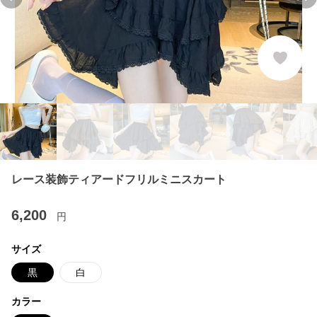
Previous slide
Ne
レース装飾ティアードフリルミニスカート
6,200
円
サイズ
黒
白
カラー