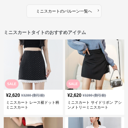
›
ミニスカート
の
バルーン
一覧へ
ミニスカートタイトのおすすめアイテム
SALE
SALE
¥
2,620
¥
2,620
¥
3280
(割引前)
¥
3280
(割引前)
ミニスカート レース裾ドット柄
ミニスカート サイドリボン アシ
ミニスカート
ンメトリーミニスカート