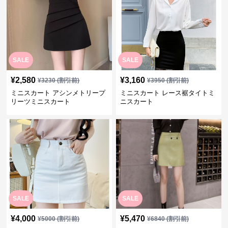
SALE
SALE
¥
2,580
¥
3,160
¥
3230
(割引前)
¥
3950
(割引前)
ミニスカート アシンメトリープ
ミニスカート レース裾タイトミ
リーツミニスカート
ニスカート
SALE
SALE
¥
4,000
¥
5,470
¥
5000
(割引前)
¥
6840
(割引前)