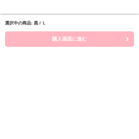
選択中の商品: 黒 / Ｌ
選択中の商品: 黒 / Ｌ
購入画面に進む
購入画面に進む
ミニスカstyle
について