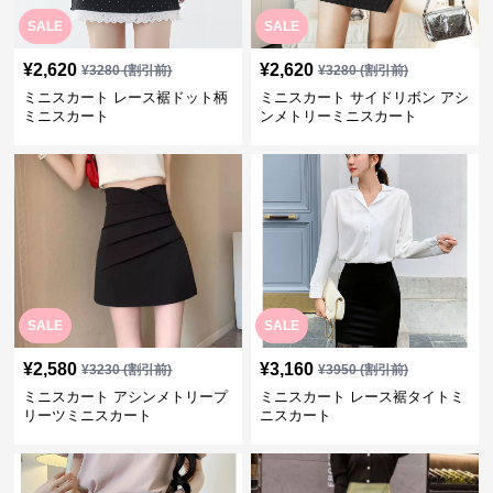
SALE
SALE
¥
2,620
¥
2,620
¥
3280
(割引前)
¥
3280
(割引前)
ミニスカート レース裾ドット柄
ミニスカート サイドリボン アシ
ミニスカート
ンメトリーミニスカート
SALE
SALE
¥
2,580
¥
3,160
¥
3230
(割引前)
¥
3950
(割引前)
ミニスカート アシンメトリープ
ミニスカート レース裾タイトミ
リーツミニスカート
ニスカート