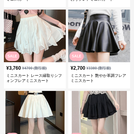
SALE
SALE
¥
3,760
¥
2,700
¥
4700
(割引前)
¥
3380
(割引前)
ミニスカート レース縁取りシフ
ミニスカート 艶やか革調フレア
ォンフレアミニスカート
ミニスカート