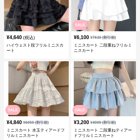
SALE
¥
4,640
¥
6,100
(税込)
¥
7630
(割引前)
ハイウェスト段フリルミニスカ
ミニスカート 二段重ねフリルミ
ート
ニスカート
SALE
SALE
¥
4,840
¥
3,200
¥
6050
(割引前)
¥
4000
(割引前)
ミニスカート 水玉ティアードフ
ミニスカート 二段重ねティアー
リルミニスカート
ドフリルミニスカート