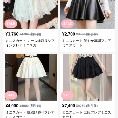
SALE
SALE
¥
3,760
¥
2,700
¥
4700
(割引前)
¥
3380
(割引前)
ミニスカート レース縁取りシフ
ミニスカート 艶やか革調フレア
ォンフレアミニスカート
ミニスカート
SALE
SALE
¥
4,000
¥
7,400
¥
5000
(割引前)
¥
9250
(割引前)
ミニスカート 蝶結び飾りフレア
ミニスカート 二段フレアミニス
ミニスカート
カート