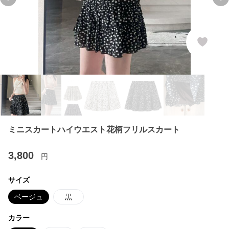
Previous slide
Ne
ミニスカートハイウエスト花柄フリルスカート
3,800
円
サイズ
ベージュ
黒
カラー