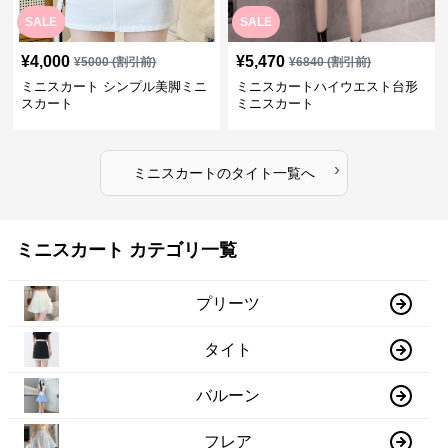
SALE
SALE
¥
4,000
¥
5,470
¥
5000
(割引前)
¥
6840
(割引前)
ミニスカート シンプル美脚ミニ
ミニスカートハイウエスト台形
スカート
ミニスカート
›
ミニスカート
の
タイト
一覧へ
ミニスカート カテゴリ一覧
プリーツ
タイト
バルーン
フレア