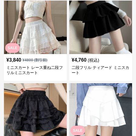
SALE
¥
3,840
¥
4,760
(税込)
¥
4800
(割引前)
ミニスカート レース重ね二段フ
二段フリル ティアード ミニスカ
リルミニスカート
ート
SALE