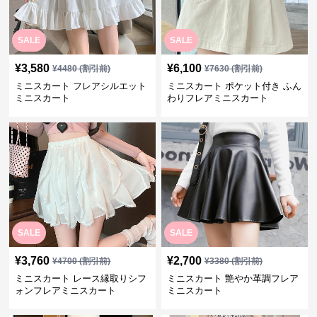
SALE
SALE
¥
3,580
¥
6,100
¥
4480
(割引前)
¥
7630
(割引前)
ミニスカート フレアシルエット
ミニスカート ポケット付き ふん
ミニスカート
わりフレアミニスカート
SALE
SALE
¥
3,760
¥
2,700
¥
4700
(割引前)
¥
3380
(割引前)
ミニスカート レース縁取りシフ
ミニスカート 艶やか革調フレア
ォンフレアミニスカート
ミニスカート