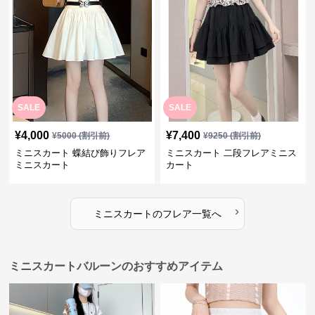
SALE
SALE
¥
4,000
¥
7,400
¥
5000
(割引前)
¥
9250
(割引前)
ミニスカート 蝶結び飾りフレア
ミニスカート 二段フレアミニス
ミニスカート
カート
›
ミニスカート
の
フレア
一覧へ
ミニスカートバルーンのおすすめアイテム