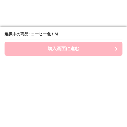
選択中の商品: コーヒー色 / Ｍ
選択中の商品: コーヒー色 / Ｍ
購入画面に進む
購入画面に進む
ミニスカstyle
について