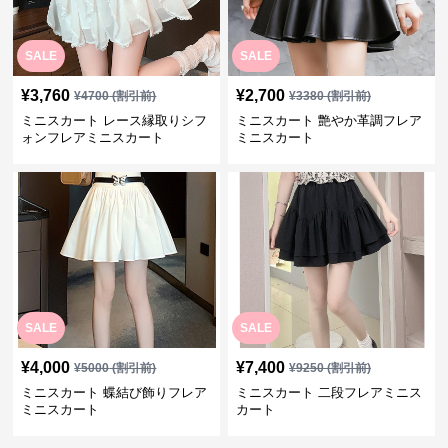
SALE
SALE
¥
3,760
¥
2,700
¥
4700
(割引前)
¥
3380
(割引前)
ミニスカート レース縁取りシフ
ミニスカート 艶やか革調フレア
ォンフレアミニスカート
ミニスカート
SALE
SALE
¥
4,000
¥
7,400
¥
5000
(割引前)
¥
9250
(割引前)
ミニスカート 蝶結び飾りフレア
ミニスカート 二段フレアミニス
ミニスカート
カート