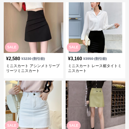
SALE
SALE
¥
2,580
¥
3,160
¥
3230
(割引前)
¥
3950
(割引前)
ミニスカート アシンメトリープ
ミニスカート レース裾タイトミ
リーツミニスカート
ニスカート
SALE
SALE