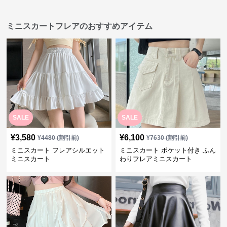
ミニスカートフレアのおすすめアイテム
SALE
SALE
¥
3,580
¥
6,100
¥
4480
(割引前)
¥
7630
(割引前)
ミニスカート フレアシルエット
ミニスカート ポケット付き ふん
ミニスカート
わりフレアミニスカート