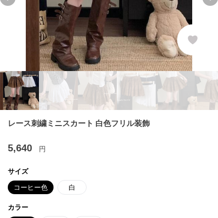
Previous slide
Ne
レース刺繍ミニスカート 白色フリル装飾
5,640
円
サイズ
コーヒー色
白
カラー