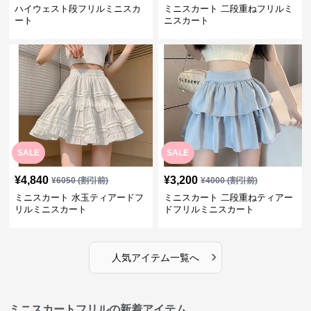
ハイウェスト段フリルミニスカ
ミニスカート 二段重ねフリルミ
ート
ニスカート
SALE
SALE
¥
4,840
¥
3,200
¥
6050
(割引前)
¥
4000
(割引前)
ミニスカート 水玉ティアードフ
ミニスカート 二段重ねティアー
リルミニスカート
ドフリルミニスカート
›
人気アイテム一覧へ
ミニスカートフリルの新着アイテム