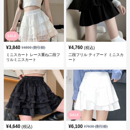
SALE
¥
3,840
¥
4,760
(税込)
¥
4800
(割引前)
ミニスカート レース重ね二段フ
二段フリル ティアード ミニスカ
リルミニスカート
ート
SALE
¥
4,640
¥
6,100
(税込)
¥
7630
(割引前)