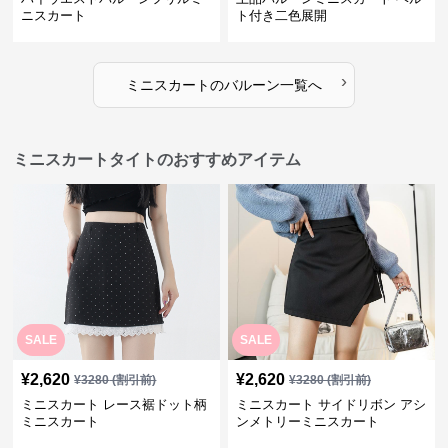
ニスカート
ト付き二色展開
›
ミニスカート
の
バルーン
一覧へ
ミニスカートタイトのおすすめアイテム
SALE
SALE
¥
2,620
¥
2,620
¥
3280
(割引前)
¥
3280
(割引前)
ミニスカート レース裾ドット柄
ミニスカート サイドリボン アシ
ミニスカート
ンメトリーミニスカート