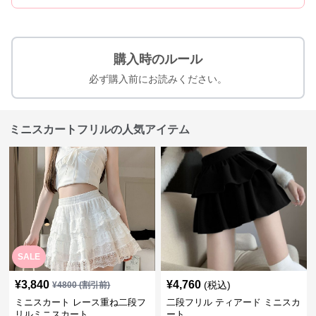
購入時のルール
必ず購入前にお読みください。
ミニスカートフリルの人気アイテム
SALE
¥
3,840
¥
4,760
(税込)
¥
4800
(割引前)
ミニスカート レース重ね二段フ
二段フリル ティアード ミニスカ
リルミニスカート
ート