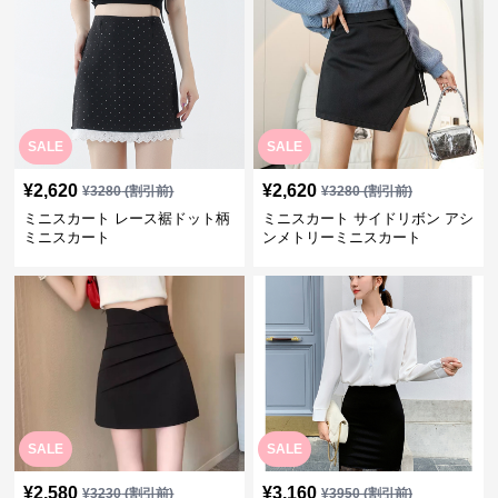
SALE
SALE
¥
2,620
¥
2,620
¥
3280
(割引前)
¥
3280
(割引前)
ミニスカート レース裾ドット柄
ミニスカート サイドリボン アシ
ミニスカート
ンメトリーミニスカート
SALE
SALE
¥
2,580
¥
3,160
¥
3230
(割引前)
¥
3950
(割引前)