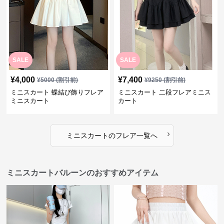
SALE
SALE
¥
4,000
¥
7,400
¥
5000
(割引前)
¥
9250
(割引前)
ミニスカート 蝶結び飾りフレア
ミニスカート 二段フレアミニス
ミニスカート
カート
›
ミニスカート
の
フレア
一覧へ
ミニスカートバルーンのおすすめアイテム