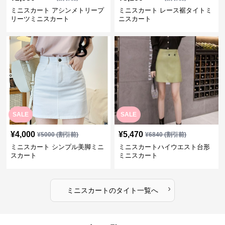
ミニスカート アシンメトリープ
ミニスカート レース裾タイトミ
リーツミニスカート
ニスカート
SALE
SALE
¥
4,000
¥
5,470
¥
5000
(割引前)
¥
6840
(割引前)
ミニスカート シンプル美脚ミニ
ミニスカートハイウエスト台形
スカート
ミニスカート
›
ミニスカート
の
タイト
一覧へ