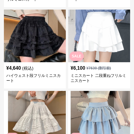
SALE
¥
4,640
¥
6,100
(税込)
¥
7630
(割引前)
ハイウェスト段フリルミニスカ
ミニスカート 二段重ねフリルミ
ート
ニスカート