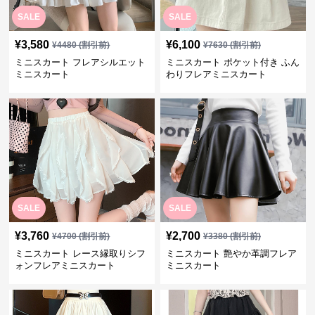
SALE
SALE
¥
3,580
¥
6,100
¥
4480
(割引前)
¥
7630
(割引前)
ミニスカート フレアシルエット
ミニスカート ポケット付き ふん
ミニスカート
わりフレアミニスカート
SALE
SALE
¥
3,760
¥
2,700
¥
4700
(割引前)
¥
3380
(割引前)
ミニスカート レース縁取りシフ
ミニスカート 艶やか革調フレア
ォンフレアミニスカート
ミニスカート