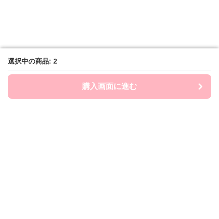
選択中の商品: 2
選択中の商品: 2
購入画面に進む
購入画面に進む
ミニスカstyle
について