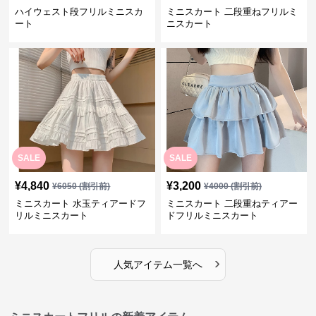
ハイウェスト段フリルミニスカ
ミニスカート 二段重ねフリルミ
ート
ニスカート
SALE
SALE
¥
4,840
¥
3,200
¥
6050
(割引前)
¥
4000
(割引前)
ミニスカート 水玉ティアードフ
ミニスカート 二段重ねティアー
リルミニスカート
ドフリルミニスカート
›
人気アイテム一覧へ