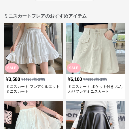
ミニスカートフレアのおすすめアイテム
SALE
SALE
¥
3,580
¥
6,100
¥
4480
(割引前)
¥
7630
(割引前)
ミニスカート フレアシルエット
ミニスカート ポケット付き ふん
ミニスカート
わりフレアミニスカート