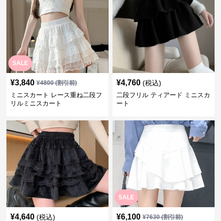
SALE
¥
3,840
¥
4,760
(税込)
¥
4800
(割引前)
ミニスカート レース重ね二段フ
二段フリル ティアード ミニスカ
リルミニスカート
ート
SALE
¥
4,640
¥
6,100
(税込)
¥
7630
(割引前)