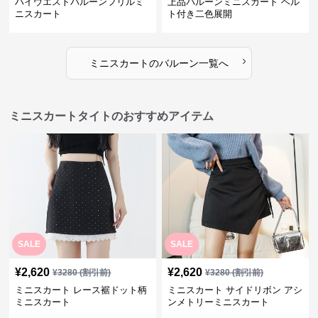
ハイウエストバルーンフリルミ
上品バルーンミニスカート ベル
ニスカート
ト付き二色展開
›
ミニスカート
の
バルーン
一覧へ
ミニスカートタイトのおすすめアイテム
SALE
SALE
¥
2,620
¥
2,620
¥
3280
(割引前)
¥
3280
(割引前)
ミニスカート レース裾ドット柄
ミニスカート サイドリボン アシ
ミニスカート
ンメトリーミニスカート