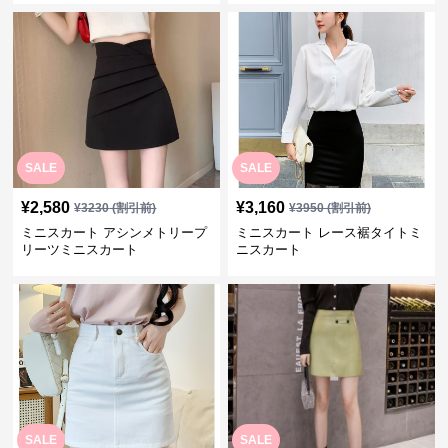
SALE
SALE
¥
2,580
¥
3,160
¥
3230
(割引前)
¥
3950
(割引前)
ミニスカート アシンメトリープ
ミニスカート レース裾タイトミ
リーツミニスカート
ニスカート
SALE
SALE