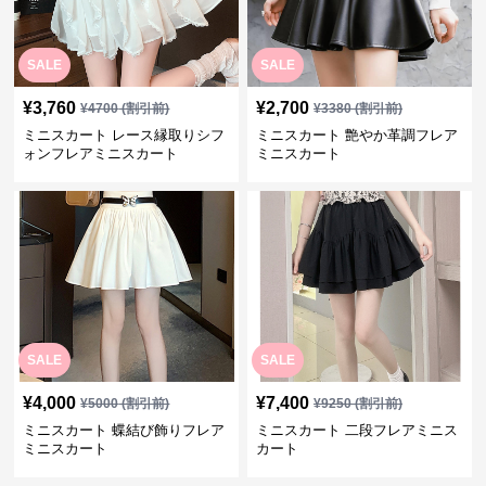
SALE
SALE
¥
3,760
¥
2,700
¥
4700
(割引前)
¥
3380
(割引前)
ミニスカート レース縁取りシフ
ミニスカート 艶やか革調フレア
ォンフレアミニスカート
ミニスカート
SALE
SALE
¥
4,000
¥
7,400
¥
5000
(割引前)
¥
9250
(割引前)
ミニスカート 蝶結び飾りフレア
ミニスカート 二段フレアミニス
ミニスカート
カート