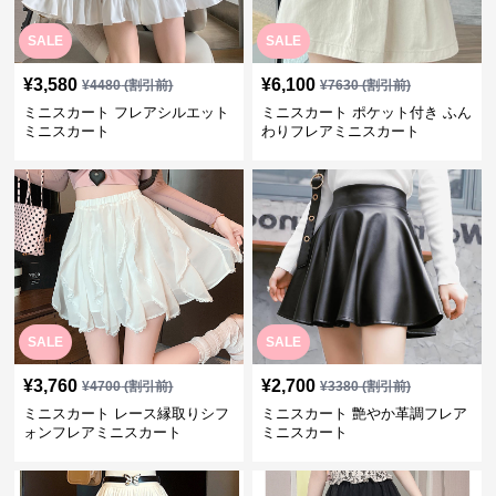
SALE
SALE
¥
3,580
¥
6,100
¥
4480
(割引前)
¥
7630
(割引前)
ミニスカート フレアシルエット
ミニスカート ポケット付き ふん
ミニスカート
わりフレアミニスカート
SALE
SALE
¥
3,760
¥
2,700
¥
4700
(割引前)
¥
3380
(割引前)
ミニスカート レース縁取りシフ
ミニスカート 艶やか革調フレア
ォンフレアミニスカート
ミニスカート