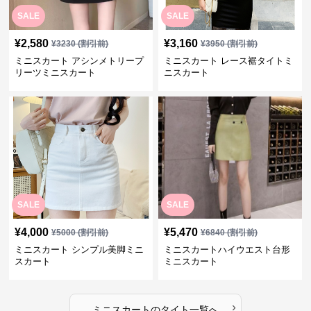
SALE
SALE
¥
2,580
¥
3,160
¥
3230
(割引前)
¥
3950
(割引前)
ミニスカート アシンメトリープ
ミニスカート レース裾タイトミ
リーツミニスカート
ニスカート
SALE
SALE
¥
4,000
¥
5,470
¥
5000
(割引前)
¥
6840
(割引前)
ミニスカート シンプル美脚ミニ
ミニスカートハイウエスト台形
スカート
ミニスカート
›
ミニスカート
の
タイト
一覧へ