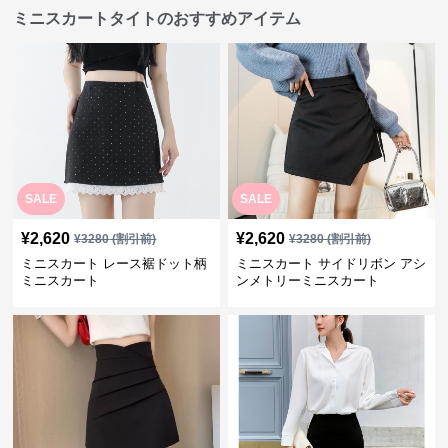
ミニスカートタイトのおすすめアイテム
SALE
SALE
¥
2,620
¥
2,620
¥
3280
(割引前)
¥
3280
(割引前)
ミニスカート レース裾ドット柄
ミニスカート サイドリボン アシ
ミニスカート
ンメトリーミニスカート