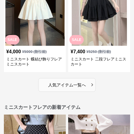
SALE
SALE
¥
4,000
¥
7,400
¥
5000
(割引前)
¥
9250
(割引前)
ミニスカート 蝶結び飾りフレア
ミニスカート 二段フレアミニス
ミニスカート
カート
›
人気アイテム一覧へ
ミニスカートフレアの新着アイテム