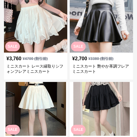
SALE
SALE
¥
3,760
¥
2,700
¥
4700
(割引前)
¥
3380
(割引前)
ミニスカート レース縁取りシフ
ミニスカート 艶やか革調フレア
ォンフレアミニスカート
ミニスカート
SALE
SALE