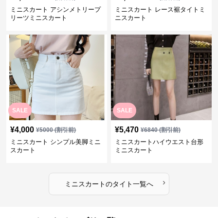
ミニスカート アシンメトリープ
ミニスカート レース裾タイトミ
リーツミニスカート
ニスカート
SALE
SALE
¥
4,000
¥
5,470
¥
5000
(割引前)
¥
6840
(割引前)
ミニスカート シンプル美脚ミニ
ミニスカートハイウエスト台形
スカート
ミニスカート
›
ミニスカート
の
タイト
一覧へ