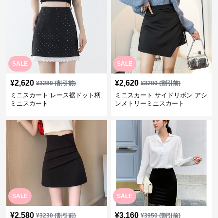
SALE
SALE
¥
2,620
¥
2,620
¥
3280
(割引前)
¥
3280
(割引前)
ミニスカート レース裾ドット柄
ミニスカート サイドリボン アシ
ミニスカート
ンメトリーミニスカート
SALE
SALE
¥
2,580
¥
3,160
¥
3230
(割引前)
¥
3950
(割引前)