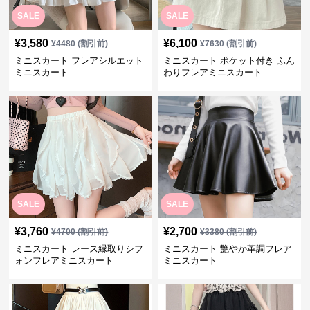
SALE
SALE
¥
3,580
¥
6,100
¥
4480
(割引前)
¥
7630
(割引前)
ミニスカート フレアシルエット
ミニスカート ポケット付き ふん
ミニスカート
わりフレアミニスカート
SALE
SALE
¥
3,760
¥
2,700
¥
4700
(割引前)
¥
3380
(割引前)
ミニスカート レース縁取りシフ
ミニスカート 艶やか革調フレア
ォンフレアミニスカート
ミニスカート