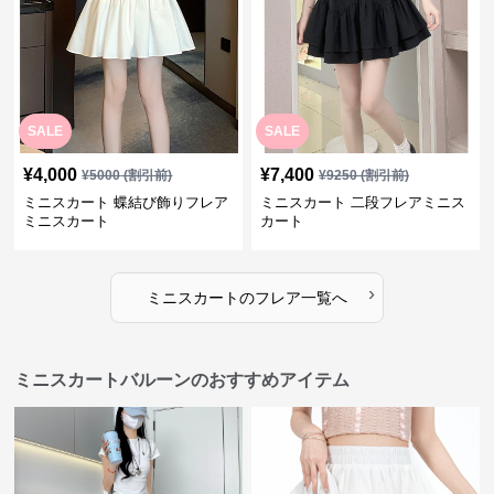
SALE
SALE
¥
4,000
¥
7,400
¥
5000
(割引前)
¥
9250
(割引前)
ミニスカート 蝶結び飾りフレア
ミニスカート 二段フレアミニス
ミニスカート
カート
›
ミニスカート
の
フレア
一覧へ
ミニスカートバルーンのおすすめアイテム