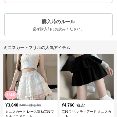
購入時のルール
必ず購入前にお読みください。
ミニスカートフリルの人気アイテム
SALE
¥
3,840
¥
4,760
(税込)
¥
4800
(割引前)
ミニスカート レース重ね二段フ
二段フリル ティアード ミニスカ
リルミニスカート
ート